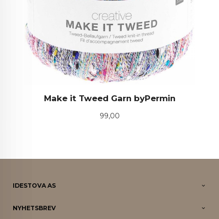
Make it Tweed Garn byPermin
Pris
99,00
IDESTOVA AS
NYHETSBREV