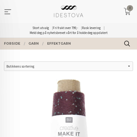
Gå
0
til
innholdet
Stort utvalg
Fri frakt over 799,-
Rask levering
Meld deg på nyhetsbrevet vårt for å holde deg oppdatert
FORSIDE
GARN
EFFEKTGARN