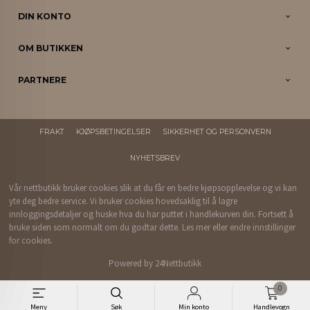
DIN KONTO
OM BUTIKKEN
PARTNERE
FRAKT
KJØPSBETINGELSER
SIKKERHET OG PERSONVERN
NYHETSBREV
Vår nettbutikk bruker cookies slik at du får en bedre kjøpsopplevelse og vi kan
yte deg bedre service. Vi bruker cookies hovedsaklig til å lagre
innloggingsdetaljer og huske hva du har puttet i handlekurven din. Fortsett å
bruke siden som normalt om du godtar dette.
Les mer
eller
endre innstillinger
for cookies.
Powered by
24Nettbutikk
0
Meny
Søk
Min konto
Handlevogn