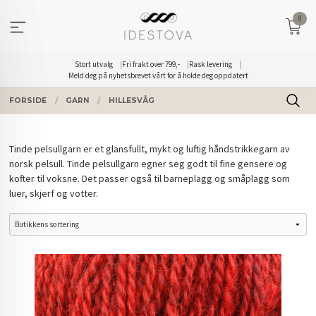
Gå
0
til
innholdet
Stort utvalg
Fri frakt over 799,-
Rask levering
Meld deg på nyhetsbrevet vårt for å holde deg oppdatert
FORSIDE
GARN
HILLESVÅG
Tinde pelsullgarn er et glansfullt, mykt og luftig håndstrikkegarn av
norsk pelsull. Tinde pelsullgarn egner seg godt til fine gensere og
kofter til voksne. Det passer også til barneplagg og småplagg som
luer, skjerf og votter.