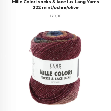
Mille Colori socks & lace lux Lang Yarns
222 mint/ochre/olive
Pris
179,00