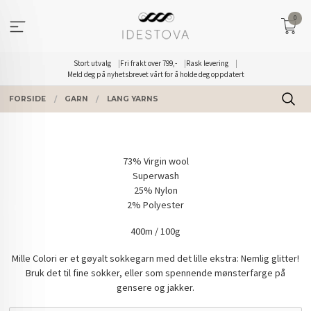
Gå
0
til
innholdet
Stort utvalg
Fri frakt over 799,-
Rask levering
Meld deg på nyhetsbrevet vårt for å holde deg oppdatert
FORSIDE
GARN
LANG YARNS
73% Virgin wool
Superwash
25% Nylon
2% Polyester
400m / 100g
Mille Colori er et gøyalt sokkegarn med det lille ekstra: Nemlig glitter!
Bruk det til fine sokker, eller som spennende mønsterfarge på
gensere og jakker.