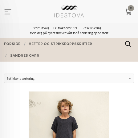
Gå
0
til
innholdet
Stort utvalg
Fri frakt over 799,-
Rask levering
Meld deg på nyhetsbrevet vårt for å holde deg oppdatert
FORSIDE
HEFTER OG STRIKKEOPPSKRIFTER
SANDNES GARN