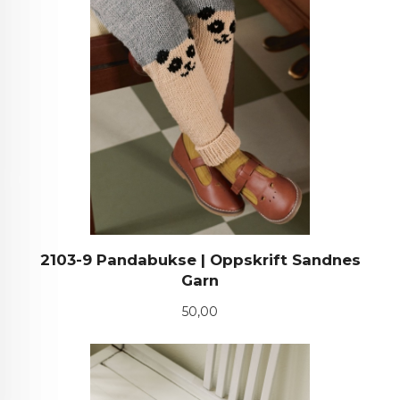
2103-9 Pandabukse | Oppskrift Sandnes
Garn
Pris
50,00