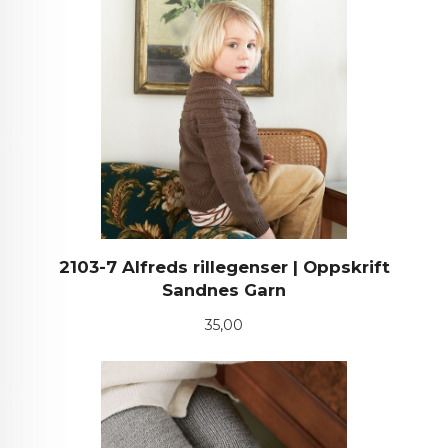
2103-7 Alfreds rillegenser | Oppskrift
Sandnes Garn
Pris
35,00