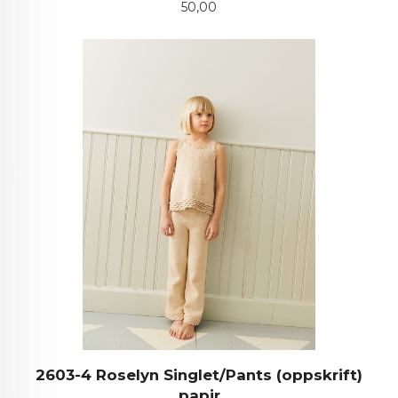
Pris
50,00
2603-4 Roselyn Singlet/Pants (oppskrift)
papir