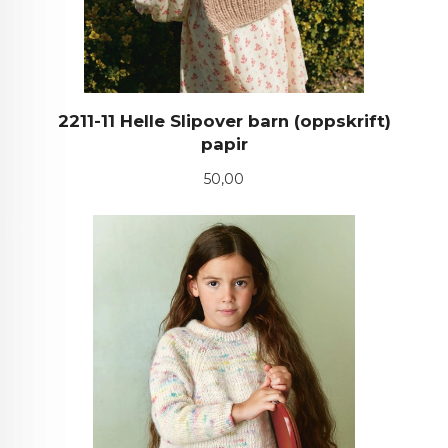
2211-11 Helle Slipover barn (oppskrift)
papir
Pris
50,00