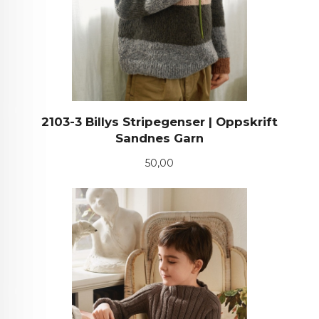
2103-3 Billys Stripegenser | Oppskrift
Sandnes Garn
Pris
50,00