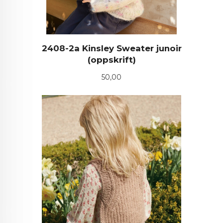
2408-2a Kinsley Sweater junoir
(oppskrift)
Pris
50,00