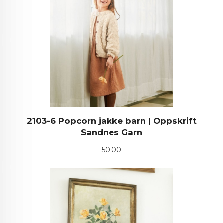
2103-6 Popcorn jakke barn | Oppskrift
Sandnes Garn
Pris
50,00