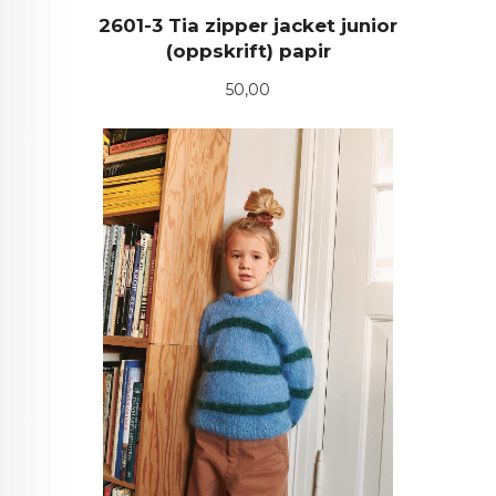
2601-3 Tia zipper jacket junior
(oppskrift) papir
Pris
50,00