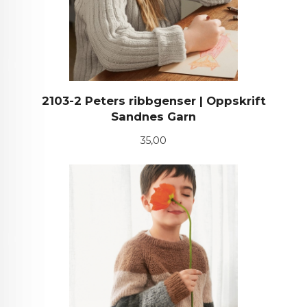
2103-2 Peters ribbgenser | Oppskrift
Sandnes Garn
Pris
35,00