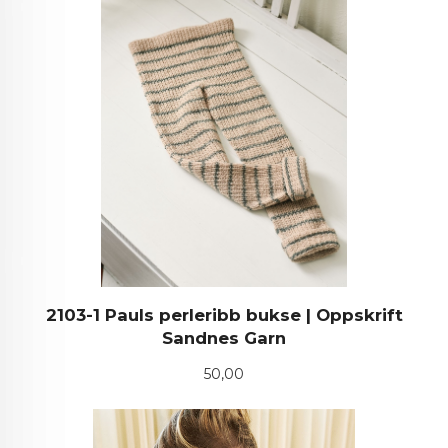
2103-1 Pauls perleribb bukse | Oppskrift
Sandnes Garn
Pris
50,00