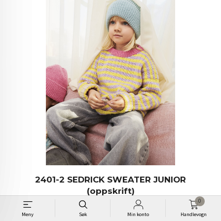
2401-2 SEDRICK SWEATER JUNIOR
(oppskrift)
0
Pris
50,00
Meny
Søk
Min konto
Handlevogn