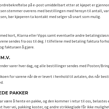
ordrebekreftelse på e-post umiddelbart etter at kjøpet er gjennom
lsen stemmer overens med bestillingen med hensyn til antall, vare
lsen, bør kjøperen ta kontakt med selger så snart som mulig.
med kort, Klarna eller Vipps samt eventuelle andre betalingsløsni
rene sendes fra oss til deg. I tilfellene med betaling faktura forho
og fakturaen å gjøre.
M.V.
ender varer hver dag, og alle bestillinger sendes med Posten/Bring
sikoen for varene når de er levert i henhold til avtalen, dvs når bes
ed.
EDE PAKKER
 være å hente en pakke, og den kommer i retur til oss, belastes e
akt hver vei, pakking koster, og andre strikkeglade får ikke mulighe