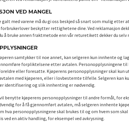
SJON VED MANGEL
e galt med varene må du gi oss beskjed så snart som mulig etter at d
 forbrukerlover beskytter rettighetene dine. Ved reklamasjon dekker
du å bruke annen fraktmetode enn vår returetikett dekker du selv 
PPLYSNINGER
øperen samtykker til noe annet, kan selgeren kun innhente og la
ennomføre forpliktelsene etter avtalen. Personopplysningene til 
oreldre eller foresatte. Kjøperens personopplysninger skal kun utl
vtalen med kjøperen, eller i lovbestemte tilfelle. Selgeren kan
er identifisering og slik innhenting er nødvendig.
vil benytte kjøperens personopplysninger til andre formål, for ek
dvendig for å få gjennomført avtalen, må selgeren innhente kjøp
m hva personopplysningene skal brukes til og om hvem som ska
vgis ved en aktiv handling, for eksempel ved avkrysning.