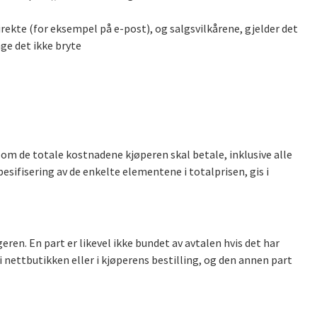
irekte (for eksempel på e-post), og salgsvilkårene, gjelder det
nge det ikke bryte
 om de totale kostnadene kjøperen skal betale, inklusive alle
pesifisering av de enkelte elementene i totalprisen, gis i
ren. En part er likevel ikke bundet av avtalen hvis det har
 i nettbutikken eller i kjøperens bestilling, og den annen part