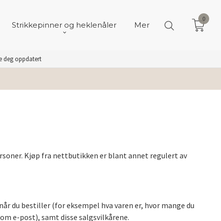
0
Strikkepinner og heklenåler
Mer
de deg oppdatert
rsoner. Kjøp fra nettbutikken er blant annet regulert av
når du bestiller (for eksempel hva varen er, hvor mange du
som e-post), samt disse salgsvilkårene.