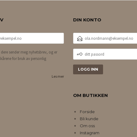
EV
DIN KONTO
E-
POSTADRESSE
DITT
 dere sender meg nyhetsbrev, og er
PASSORD
lkårene for bruk av personlig
Les mer
OM BUTIKKEN
Forside
Bli kunde
Om oss
Instagram