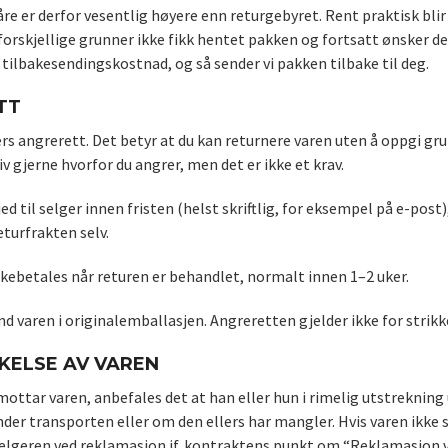
e er derfor vesentlig høyere enn returgebyret. Rent praktisk blir o
orskjellige grunner ikke fikk hentet pakken og fortsatt ønsker den
i tilbakesendingskostnad, og så sender vi pakken tilbake til deg.
TT
rs angrerett. Det betyr at du kan returnere varen uten å oppgi gr
iv gjerne hvorfor du angrer, men det er ikke et krav.
ed til selger innen fristen (helst skriftlig, for eksempel på e-pos
eturfrakten selv.
kebetales når returen er behandlet, normalt innen 1–2 uker.
nd varen i originalemballasjen. Angreretten gjelder ikke for strikke
KELSE AV VAREN
ottar varen, anbefales det at han eller hun i rimelig utstreknin
nder transporten eller om den ellers har mangler. Hvis varen ikke
selgeren ved reklamasjon jf. kontraktens punkt om “Reklamasjon ve