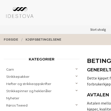
Gå
Lukk
PRODUKTER
til
innholdet
Stort utvalg
FORSIDE
KJØPSBETINGELSENE
KATEGORIER
BETIN
GENEREL
Garn
Strikkepakker
Dette kjøpet f
forbrukerkjøp
Hefter og strikkeoppskrifter
Strikkepinner og heklenåler
AVTALEN
Nyheter
Avtalen mellom
Røros Tweed
kjøper, kvalit