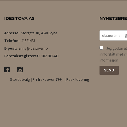
IDESTOVA AS
NYHETSBR
Adresse:
Storgata 40, 4340 Bryne
Telefon:
41521483
E-post:
anny@idestova.no
Jeg godtar at
innforstått med vi
Foretaksregisteret:
982 388 449
informasjon
Stort utvalg | Fri frakt over 799,- | Rask levering