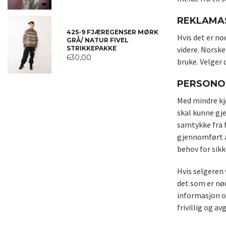
REKLAMA
425-9 FJÆREGENSER MØRK
Hvis det er no
GRÅ/ NATUR FIVEL
STRIKKEPAKKE
videre. Norske
630,00
bruke. Velger 
PERSONO
Med mindre kj
skal kunne gj
samtykke fra f
gjennomført a
behov for sikk
Hvis selgeren 
det som er nø
informasjon o
frivillig og a