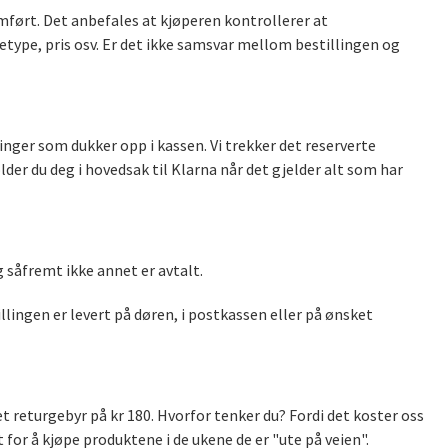
ført. Det anbefales at kjøperen kontrollerer at
type, pris osv. Er det ikke samsvar mellom bestillingen og
nger som dukker opp i kassen. Vi trekker det reserverte
lder du deg i hovedsak til Klarna når det gjelder alt som har
 såfremt ikke annet er avtalt.
tillingen er levert på døren, i postkassen eller på ønsket
t returgebyr på kr 180. Hvorfor tenker du? Fordi det koster oss
t for å kjøpe produktene i de ukene de er "ute på veien".