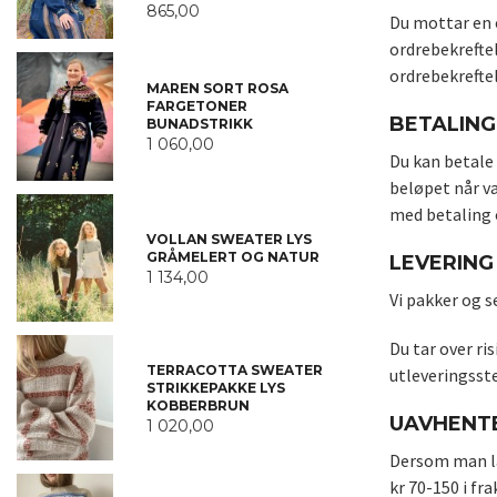
865,00
Du mottar en 
ordrebekrefte
ordrebekrefte
MAREN SORT ROSA
FARGETONER
BETALING
BUNADSTRIKK
1 060,00
Du kan betale 
beløpet når va
med betaling 
VOLLAN SWEATER LYS
GRÅMELERT OG NATUR
LEVERING 
1 134,00
Vi pakker og s
Du tar over ri
TERRACOTTA SWEATER
utleveringsst
STRIKKEPAKKE LYS
KOBBERBRUN
UAVHENT
1 020,00
Dersom man lar
kr 70-150 i fr