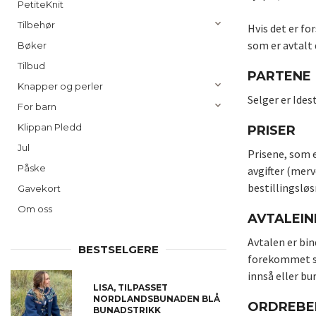
PetiteKnit
Tilbehør
Hvis det er fo
som er avtalt 
Bøker
Tilbud
PARTENE
Knapper og perler
Selger er Ides
For barn
Klippan Pledd
PRISER
Jul
Prisene, som e
Påske
avgifter (merv
bestillingsløs
Gavekort
Om oss
AVTALEI
Avtalen er bin
BESTSELGERE
forekommet skr
innså eller bur
LISA, TILPASSET
NORDLANDSBUNADEN BLÅ
ORDREBE
BUNADSTRIKK