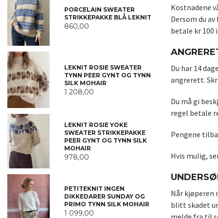
Kostnadene vår
PORCELAIN SWEATER
STRIKKEPAKKE BLÅ LEKNIT
Dersom du av f
860,00
betale kr 100 
ANGRERE
Du har 14 dage
LEKNIT ROSIE SWEATER
TYNN PEER GYNT OG TYNN
angrerett. Skr
SILK MOHAIR
1 208,00
Du må gi beskj
regel betale r
LEKNIT ROSIE YOKE
SWEATER STRIKKEPAKKE
Pengene tilba
PEER GYNT OG TYNN SILK
MOHAIR
Hvis mulig, se
978,00
UNDERSØ
PETITEKNIT INGEN
Når kjøperen m
DIKKEDARER SUNDAY OG
blitt skadet u
PRIMO TYNN SILK MOHAIR
1 099,00
melde fra til 