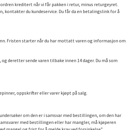
rdren kreditert når vi får pakken i retur, minus returgeyret.
, kontakter du kundeservice. Du får da en betalingslink for å
unn. Fristen starter når du har mottatt varen og informasjon om
t), og deretter sende varen tilbake innen 14 dager. Du må som
pinner, oppskrifter eller varer kjøpt på salg.
g undersøker om den er i samsvar med bestillingen, om den har
 samsvarer med bestillingen eller har mangler, må kjøperen
d mangel og frist for å melde krav ved forsinkelse”.