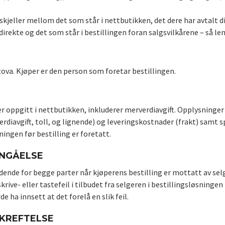
rskjeller mellom det som står i nettbutikken, det dere har avtalt d
direkte og det som står i bestillingen foran salgsvilkårene – så le
tova. Kjøper er den person som foretar bestillingen.
r oppgitt i nettbutikken, inkluderer merverdiavgift. Opplysninger
erdiavgift, toll, og lignende) og leveringskostnader (frakt) samt s
ningen før bestilling er foretatt.
NNGÅELSE
dende for begge parter når kjøperens bestilling er mottatt av selge
ive- eller tastefeil i tilbudet fra selgeren i bestillingsløsningen
de ha innsett at det forelå en slik feil.
KREFTELSE