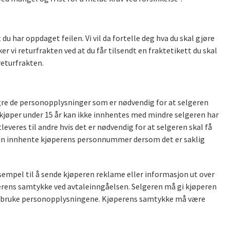
u har oppdaget feilen. Vi vil da fortelle deg hva du skal gjøre
 vi returfrakten ved at du får tilsendt en fraktetikett du skal
returfrakten.
gre de personopplysninger som er nødvendig for at selgeren
kjøper under 15 år kan ikke innhentes med mindre selgeren har
everes til andre hvis det er nødvendig for at selgeren skal få
 kun innhente kjøperens personnummer dersom det er saklig
sempel til å sende kjøperen reklame eller informasjon ut over
erens samtykke ved avtaleinngåelsen. Selgeren må gi kjøperen
l bruke personopplysningene. Kjøperens samtykke må være