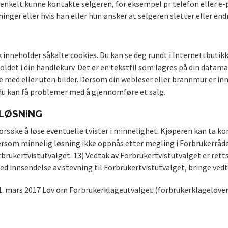
 enkelt kunne kontakte selgeren, for eksempel pr telefon eller e
nger eller hvis han eller hun ønsker at selgeren sletter eller e
 inneholder såkalte cookies. Du kan se deg rundt i Internettbutikk
ldet i din handlekurv. Det er en tekstfil som lagres på din datama
 med eller uten bilder. Dersom din webleser eller brannmur er innst
 du kan få problemer med å gjennomføre et salg.
LØSNING
orsøke å løse eventuelle tvister i minnelighet. Kjøperen kan ta ko
ersom minnelig løsning ikke oppnås etter megling i Forbrukerråde
rbrukertvistutvalget. 13) Vedtak av Forbrukertvistutvalget er rettsk
ed innsendelse av stevning til Forbrukertvistutvalget, bringe vedt
 01. mars 2017 Lov om Forbrukerklageutvalget (forbrukerklageloven