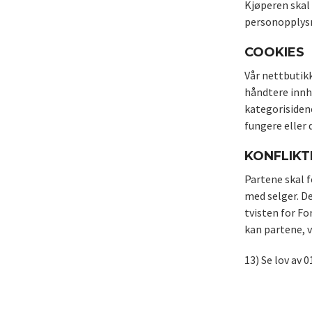
Kjøperen skal
personopplysni
COOKIES
Vår nettbutikk
håndtere innho
kategorisidene
fungere eller
KONFLIKT
Partene skal f
med selger. D
tvisten for Fo
kan partene, v
13) Se lov av