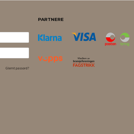
PARTNERE
Glemt passord?