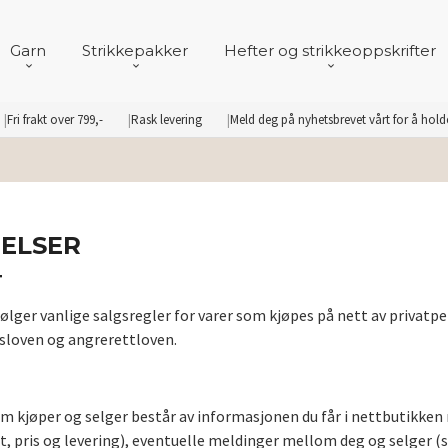
Garn
Strikkepakker
Hefter og strikkeoppskrifter
Fri frakt over 799,-
Rask levering
Meld deg på nyhetsbrevet vårt for å hol
GELSER
T
ølger vanlige salgsregler for varer som kjøpes på nett av privatpe
sloven og angrerettloven.
 kjøper og selger består av informasjonen du får i nettbutikken 
et, pris og levering), eventuelle meldinger mellom deg og selger (