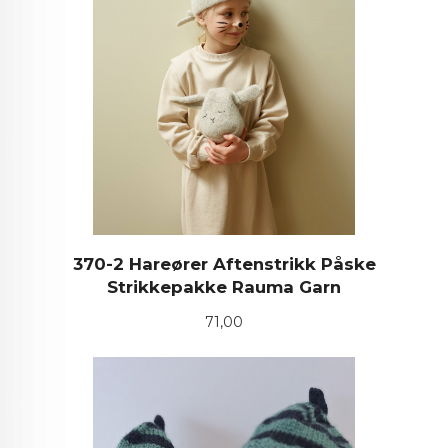
370-2 Hareører Aftenstrikk Påske
Strikkepakke Rauma Garn
Pris
71,00