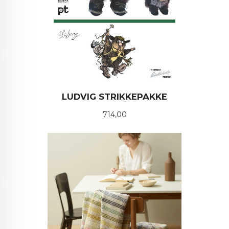
LUDVIG STRIKKEPAKKE
Pris
714,00