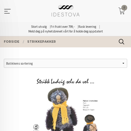
Gå
0
til
innholdet
Stort utvalg
Fri frakt over 799,-
Rask levering
Meld deg på nyhetsbrevet vårt for å holde deg oppdatert
FORSIDE
STRIKKEPAKKER