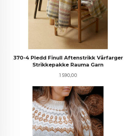
370-4 Pledd Finull Aftenstrikk Vårfarger
Strikkepakke Rauma Garn
Pris
1 590,00