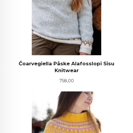
Čoarvegiella Påske Alafosslopi Sisu
Knitwear
Pris
758,00