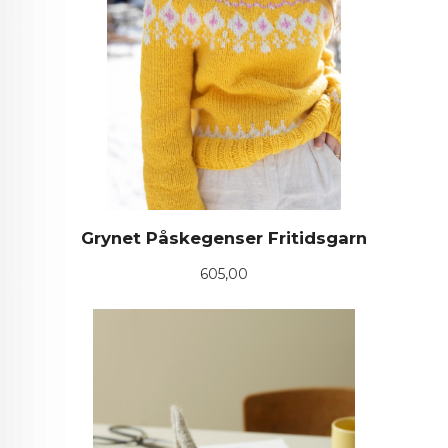
Grynet Påskegenser Fritidsgarn
Pris
605,00