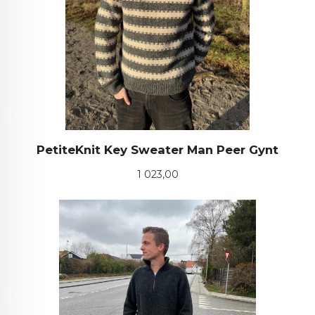
PetiteKnit Key Sweater Man Peer Gynt
Pris
1 023,00