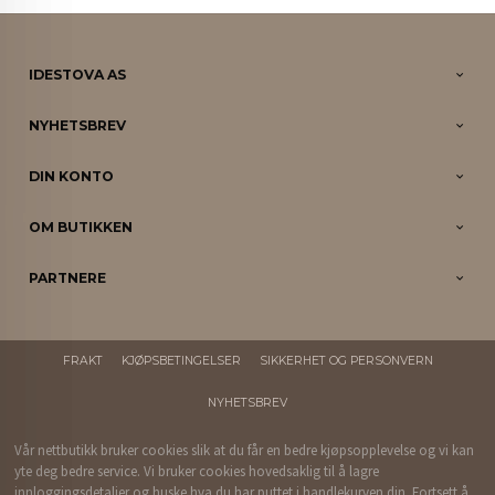
IDESTOVA AS
NYHETSBREV
DIN KONTO
OM BUTIKKEN
PARTNERE
FRAKT
KJØPSBETINGELSER
SIKKERHET OG PERSONVERN
NYHETSBREV
Vår nettbutikk bruker cookies slik at du får en bedre kjøpsopplevelse og vi kan
yte deg bedre service. Vi bruker cookies hovedsaklig til å lagre
innloggingsdetaljer og huske hva du har puttet i handlekurven din. Fortsett å