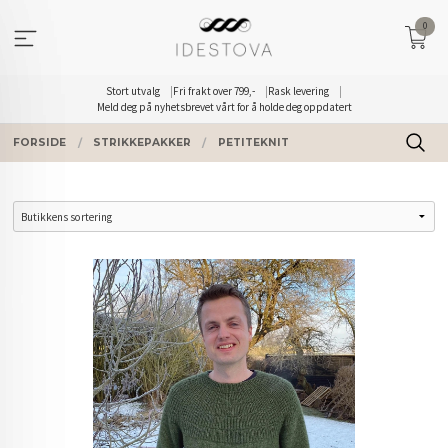
Gå
0
til
innholdet
Stort utvalg
Fri frakt over 799,-
Rask levering
Meld deg på nyhetsbrevet vårt for å holde deg oppdatert
FORSIDE
STRIKKEPAKKER
PETITEKNIT