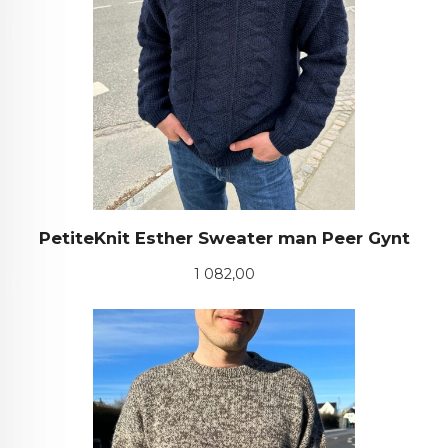
PetiteKnit Esther Sweater man Peer Gynt
Pris
1 082,00