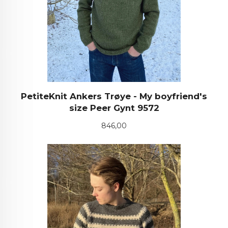
PetiteKnit Ankers Trøye - My boyfriend's
size Peer Gynt 9572
Pris
846,00