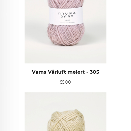
Vams Vårluft melert - 305
Pris
55,00