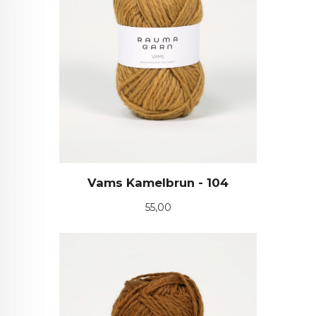
Vams Kamelbrun - 104
Pris
55,00