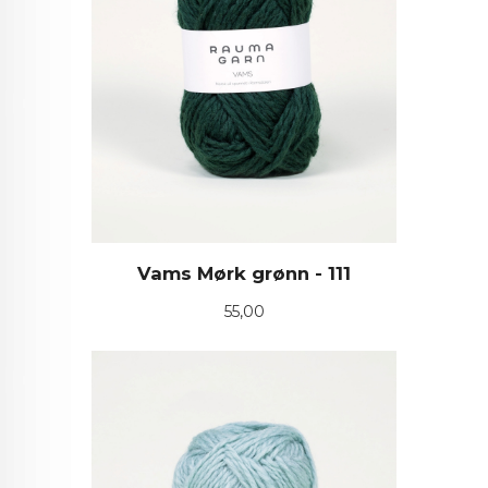
Vams Mørk grønn - 111
Pris
55,00