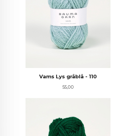
Vams Lys gråblå - 110
Pris
55,00