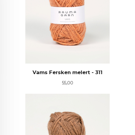
Vams Fersken melert - 311
Pris
55,00