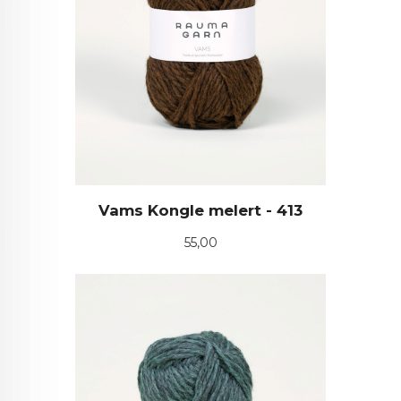
Vams Kongle melert - 413
Pris
55,00