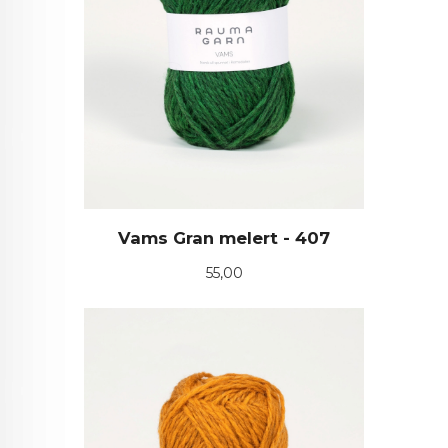
Vams Gran melert - 407
Pris
55,00