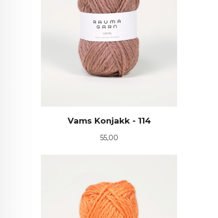
Vams Konjakk - 114
Pris
55,00