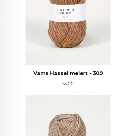
Vams Hassel melert - 309
Pris
55,00