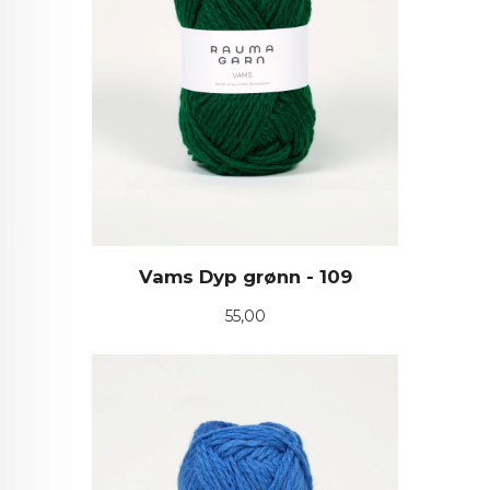
Vams Dyp grønn - 109
Pris
55,00