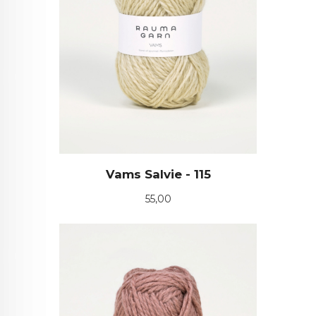
Vams Salvie - 115
Pris
55,00