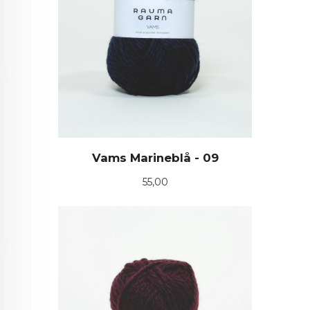
Vams Marineblå - 09
Pris
55,00