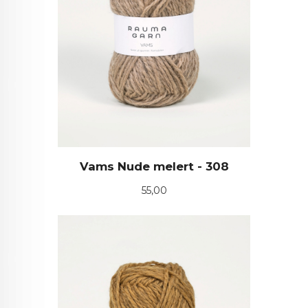
Vams Nude melert - 308
Pris
55,00