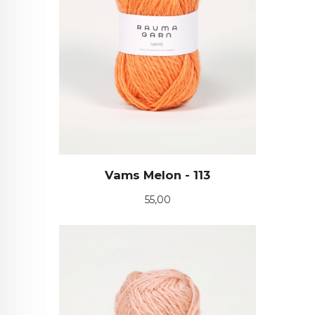
Vams Melon - 113
Pris
55,00