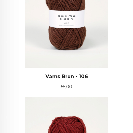
Vams Brun - 106
Pris
55,00