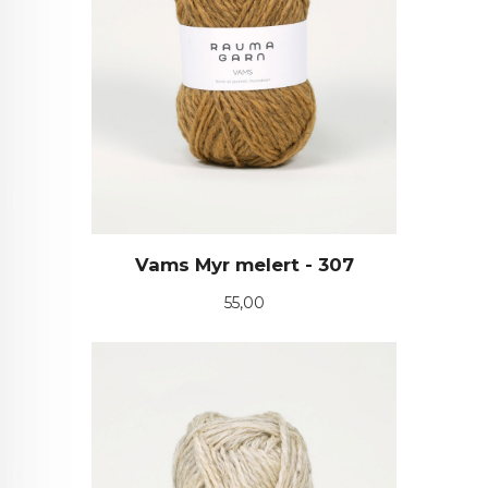
Vams Myr melert - 307
Pris
55,00