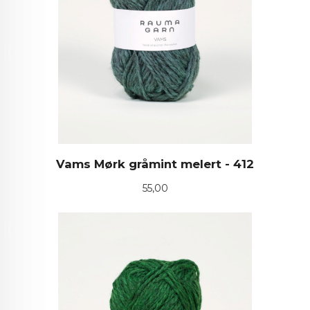
Vams Mørk gråmint melert - 412
Pris
55,00