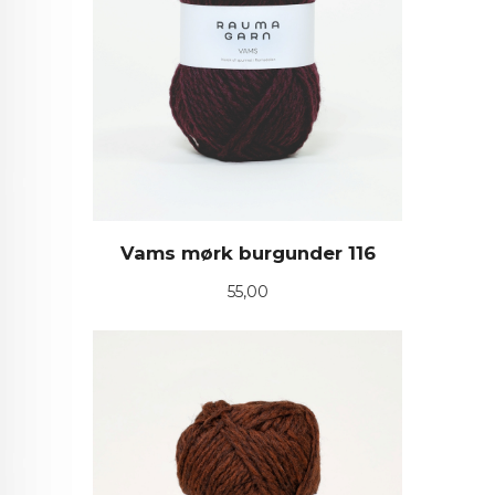
Vams mørk burgunder 116
Pris
55,00