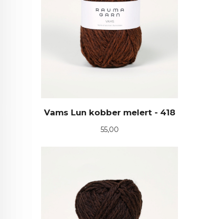
Vams Lun kobber melert - 418
Pris
55,00