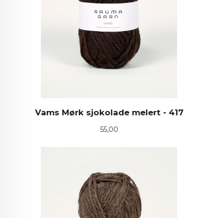
Vams Mørk sjokolade melert - 417
Pris
55,00