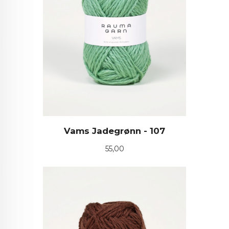
Vams Jadegrønn - 107
Pris
55,00