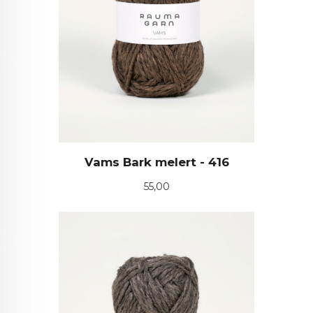
Vams Bark melert - 416
Pris
55,00