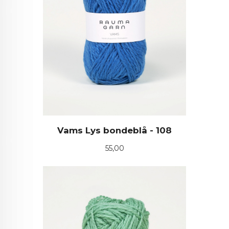
Vams Lys bondeblå - 108
Pris
55,00