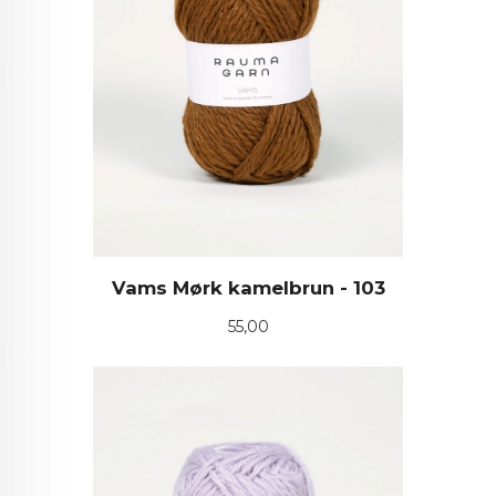
Vams Mørk kamelbrun - 103
Pris
55,00