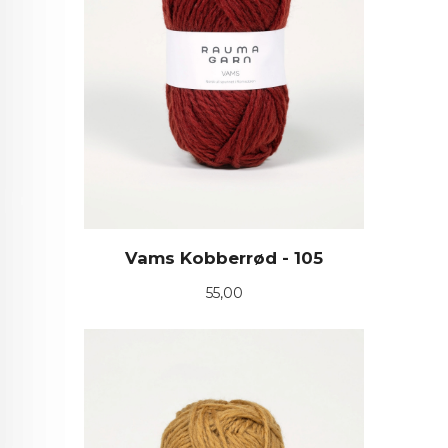
Vams Kobberrød - 105
Pris
55,00