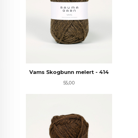
Vams Skogbunn melert - 414
Pris
55,00