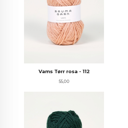
Vams Tørr rosa - 112
Pris
55,00