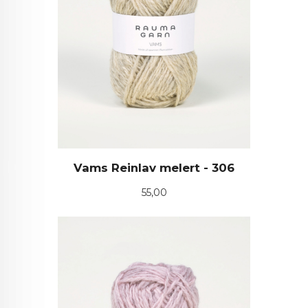
Vams Reinlav melert - 306
Pris
55,00