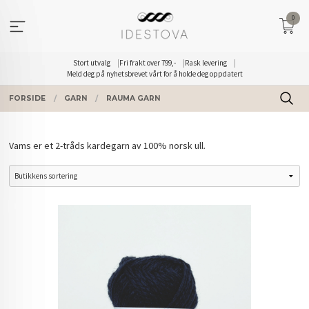
Gå
0
til
innholdet
Stort utvalg
Fri frakt over 799,-
Rask levering
Meld deg på nyhetsbrevet vårt for å holde deg oppdatert
FORSIDE
GARN
RAUMA GARN
Vams er et 2-tråds kardegarn av 100% norsk ull.