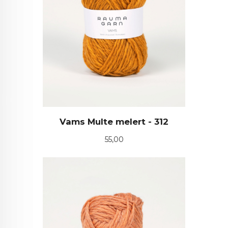
Vams Multe melert - 312
Pris
55,00