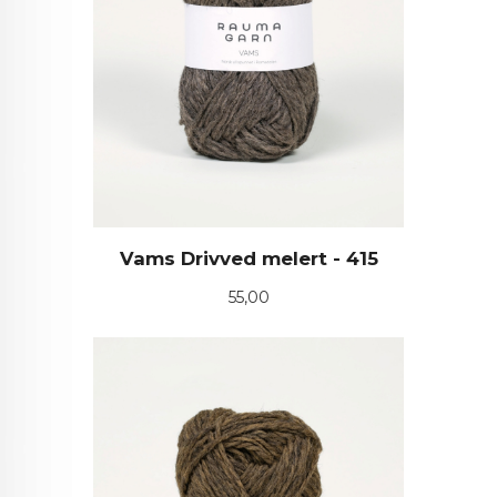
Vams Drivved melert - 415
Pris
55,00