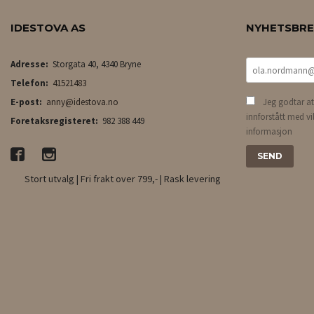
IDESTOVA AS
NYHETSBR
Adresse:
Storgata 40, 4340 Bryne
Telefon:
41521483
E-post:
anny@idestova.no
Jeg godtar at
innforstått med vi
Foretaksregisteret:
982 388 449
informasjon
Stort utvalg | Fri frakt over 799,- | Rask levering