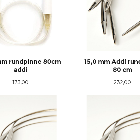
mm rundpinne 80cm
15,0 mm Addi run
addi
80 cm
Pris
Pris
173,00
232,00
KJØP
KJØP