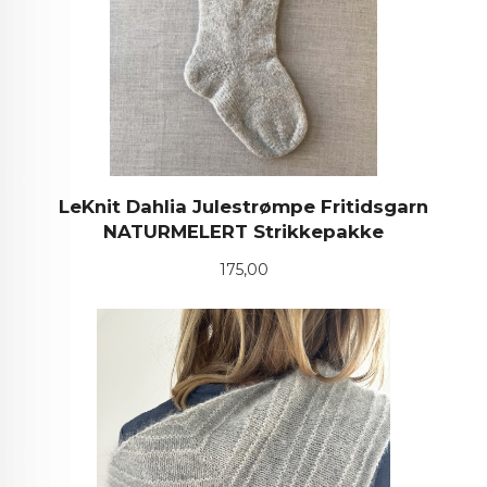
LeKnit Dahlia Julestrømpe Fritidsgarn
NATURMELERT Strikkepakke
Pris
175,00