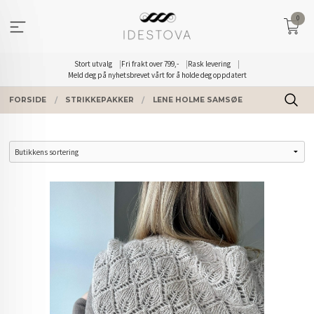
Gå
0
til
innholdet
Stort utvalg
Fri frakt over 799,-
Rask levering
Meld deg på nyhetsbrevet vårt for å holde deg oppdatert
FORSIDE
STRIKKEPAKKER
LENE HOLME SAMSØE