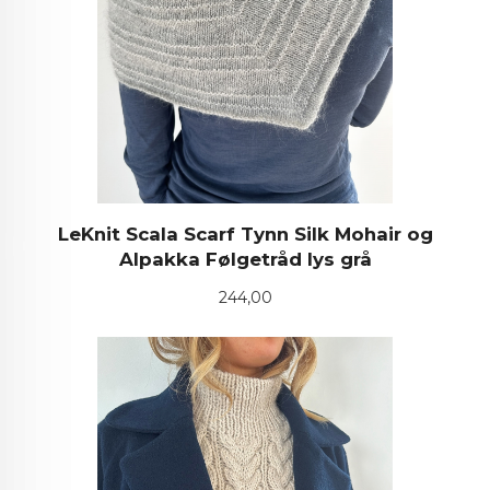
LeKnit Scala Scarf Tynn Silk Mohair og
Alpakka Følgetråd lys grå
Pris
244,00