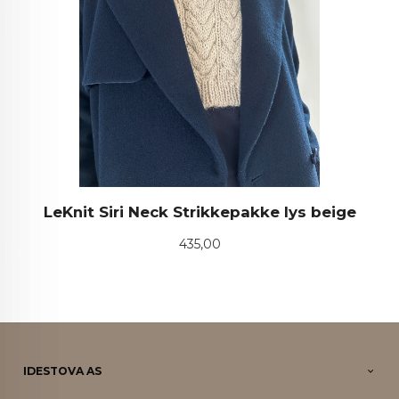
LeKnit Siri Neck Strikkepakke lys beige
Pris
435,00
IDESTOVA AS