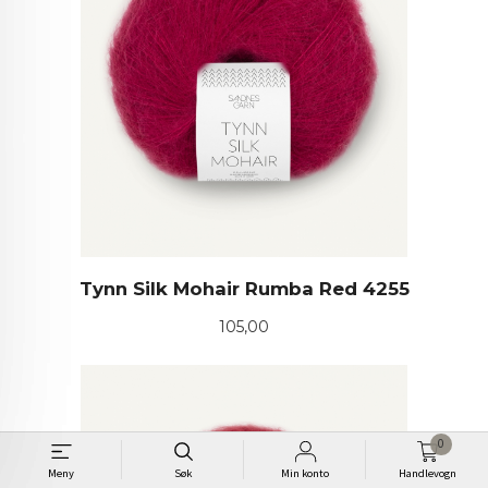
Tynn Silk Mohair Rumba Red 4255
Pris
105,00
0
Meny
Søk
Min konto
Handlevogn