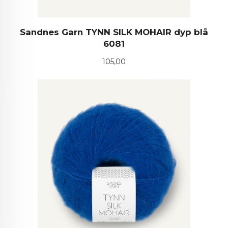
Sandnes Garn TYNN SILK MOHAIR dyp blå
6081
Pris
105,00