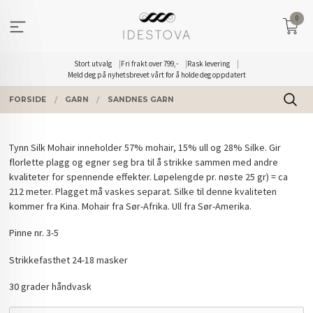
Gå
0
til
innholdet
Stort utvalg
Fri frakt over 799,-
Rask levering
Meld deg på nyhetsbrevet vårt for å holde deg oppdatert
FORSIDE
GARN
SANDNES GARN
Tynn Silk Mohair inneholder 57% mohair, 15% ull og 28% Silke. Gir
florlette plagg og egner seg bra til å strikke sammen med andre
kvaliteter for spennende effekter. Løpelengde pr. nøste 25 gr) = ca
212 meter. Plagget må vaskes separat. Silke til denne kvaliteten
kommer fra Kina. Mohair fra Sør-Afrika. Ull fra Sør-Amerika.
Pinne nr. 3-5
Strikkefasthet 24-18 masker
30 grader håndvask