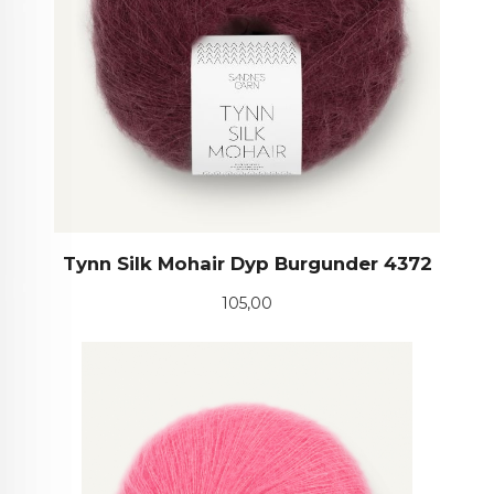
Tynn Silk Mohair Dyp Burgunder 4372
Pris
105,00