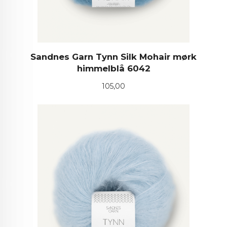
Sandnes Garn Tynn Silk Mohair mørk
himmelblå 6042
Pris
105,00