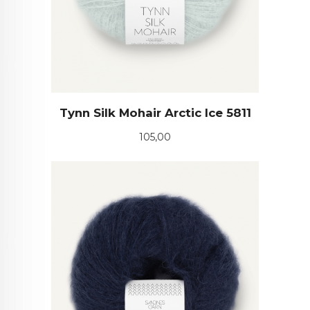
Tynn Silk Mohair Arctic Ice 5811
Pris
105,00