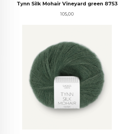
Tynn Silk Mohair Vineyard green 8753
Pris
105,00