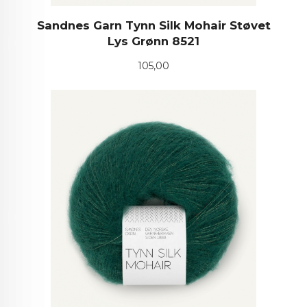
Sandnes Garn Tynn Silk Mohair Støvet
Lys Grønn 8521
Pris
105,00