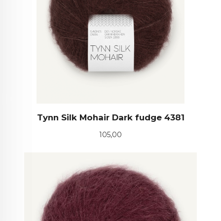
Tynn Silk Mohair Dark fudge 4381
Pris
105,00