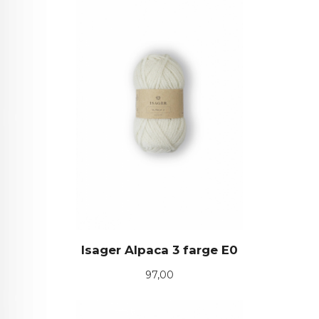
Isager Alpaca 3 farge E0
Pris
97,00