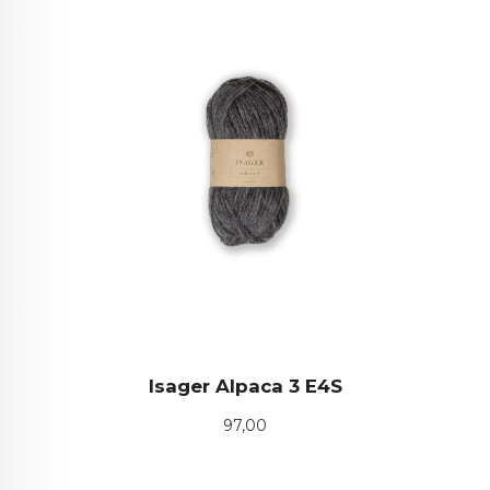
Isager Alpaca 3 E4S
Pris
97,00