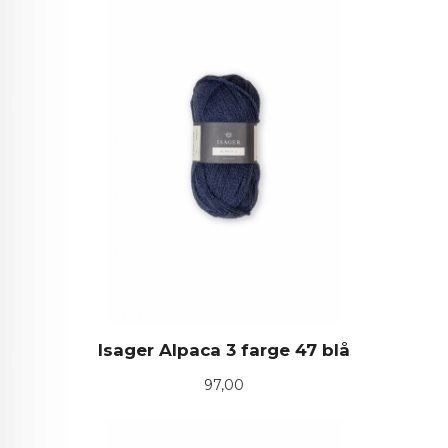
Isager Alpaca 3 farge 47 blå
Pris
97,00