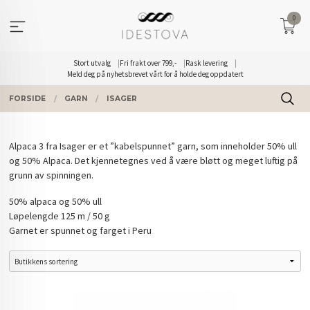
Gå
0
til
innholdet
Stort utvalg
Fri frakt over 799,-
Rask levering
Meld deg på nyhetsbrevet vårt for å holde deg oppdatert
FORSIDE
GARN
ISAGER
Alpaca 3 fra Isager er et ”kabelspunnet” garn, som inneholder 50% ull
og 50% Alpaca. Det kjennetegnes ved å være bløtt og meget luftig på
grunn av spinningen.
50% alpaca og 50% ull
Løpelengde 125 m / 50 g
Garnet er spunnet og farget i Peru