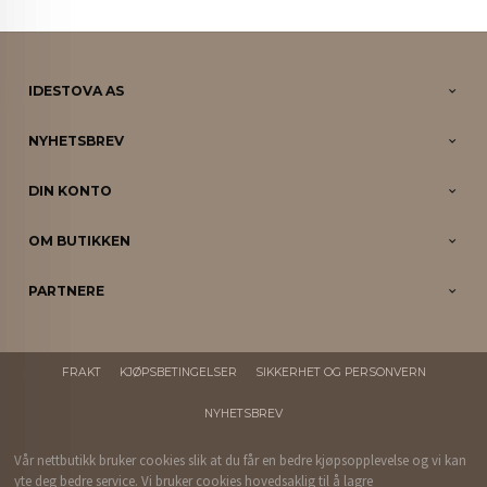
IDESTOVA AS
NYHETSBREV
DIN KONTO
OM BUTIKKEN
PARTNERE
FRAKT
KJØPSBETINGELSER
SIKKERHET OG PERSONVERN
NYHETSBREV
Vår nettbutikk bruker cookies slik at du får en bedre kjøpsopplevelse og vi kan
yte deg bedre service. Vi bruker cookies hovedsaklig til å lagre