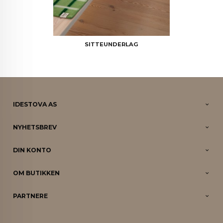
SITTEUNDERLAG
IDESTOVA AS
NYHETSBREV
DIN KONTO
OM BUTIKKEN
PARTNERE