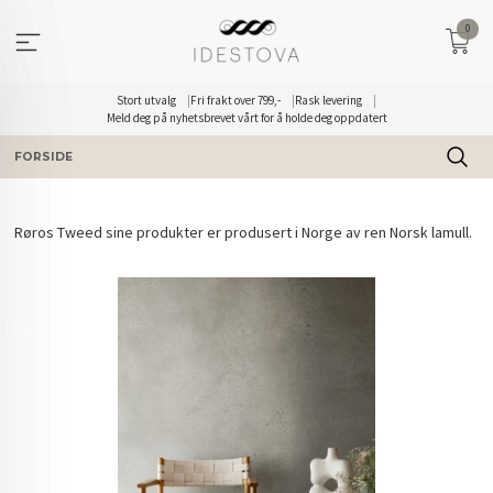
Gå
0
til
innholdet
Stort utvalg
Fri frakt over 799,-
Rask levering
Meld deg på nyhetsbrevet vårt for å holde deg oppdatert
FORSIDE
Røros Tweed sine produkter er produsert i Norge av ren Norsk lamull.