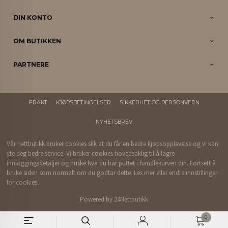
DIN KONTO
OM BUTIKKEN
PARTNERE
FRAKT
KJØPSBETINGELSER
SIKKERHET OG PERSONVERN
NYHETSBREV
Vår nettbutikk bruker cookies slik at du får en bedre kjøpsopplevelse og vi kan
yte deg bedre service. Vi bruker cookies hovedsaklig til å lagre
innloggingsdetaljer og huske hva du har puttet i handlekurven din. Fortsett å
bruke siden som normalt om du godtar dette.
Les mer
eller
endre innstillinger
for cookies.
Powered by
24Nettbutikk
0