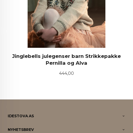
Jinglebells julegenser barn Strikkepakke
Pernilla og Alva
Pris
444,00
IDESTOVA AS
NYHETSBREV