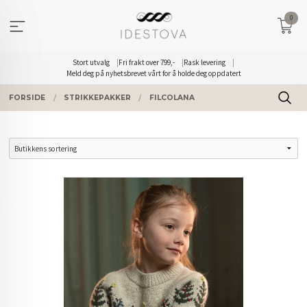
Gå
0
til
innholdet
Stort utvalg
Fri frakt over 799,-
Rask levering
Meld deg på nyhetsbrevet vårt for å holde deg oppdatert
FORSIDE
STRIKKEPAKKER
FILCOLANA