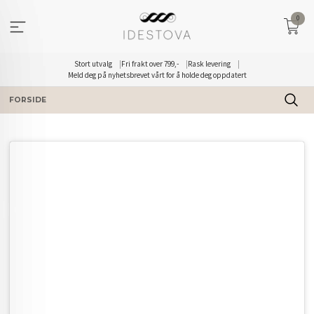
Gå
0
til
innholdet
Stort utvalg
Fri frakt over 799,-
Rask levering
Meld deg på nyhetsbrevet vårt for å holde deg oppdatert
FORSIDE