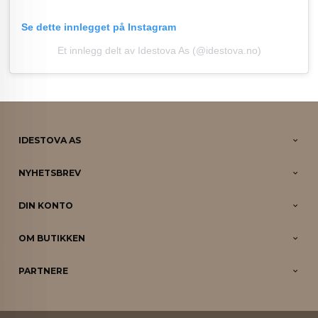
Se dette innlegget på Instagram
Et innlegg delt av Idestova As (@idestova.no)
IDESTOVA AS
NYHETSBREV
DIN KONTO
OM BUTIKKEN
PARTNERE