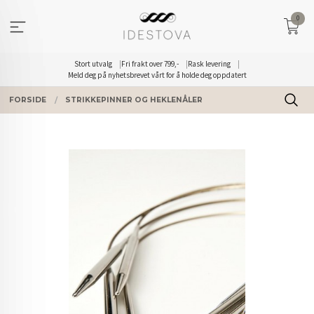
Gå
0
til
innholdet
Stort utvalg
Fri frakt over 799,-
Rask levering
Meld deg på nyhetsbrevet vårt for å holde deg oppdatert
FORSIDE
STRIKKEPINNER OG HEKLENÅLER