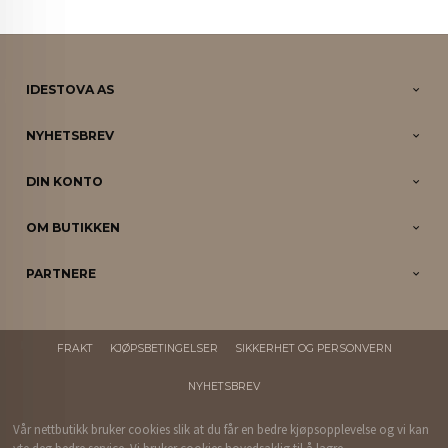
IDESTOVA AS
NYHETSBREV
DIN KONTO
OM BUTIKKEN
PARTNERE
FRAKT
KJØPSBETINGELSER
SIKKERHET OG PERSONVERN
NYHETSBREV
Vår nettbutikk bruker cookies slik at du får en bedre kjøpsopplevelse og vi kan