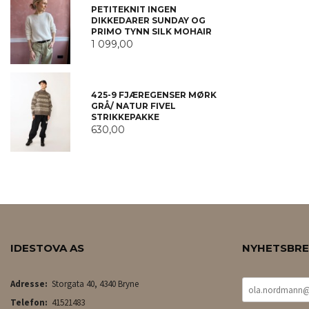
PETITEKNIT INGEN
DIKKEDARER SUNDAY OG
PRIMO TYNN SILK MOHAIR
1 099,00
425-9 FJÆREGENSER MØRK
GRÅ/ NATUR FIVEL
STRIKKEPAKKE
630,00
IDESTOVA AS
NYHETSBR
Adresse:
Storgata 40, 4340 Bryne
Telefon:
41521483