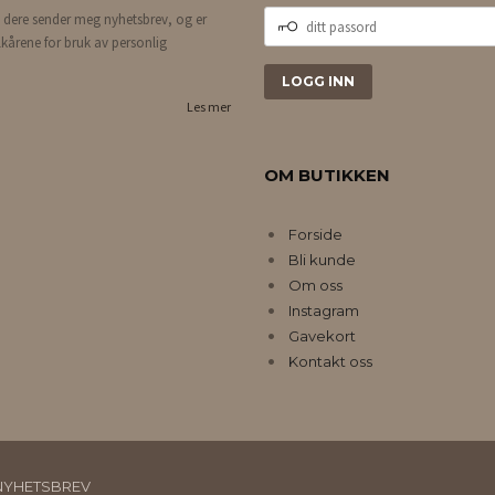
DITT
 dere sender meg nyhetsbrev, og er
PASSORD
lkårene for bruk av personlig
Les mer
OM BUTIKKEN
Forside
Bli kunde
Om oss
Instagram
Gavekort
Kontakt oss
NYHETSBREV