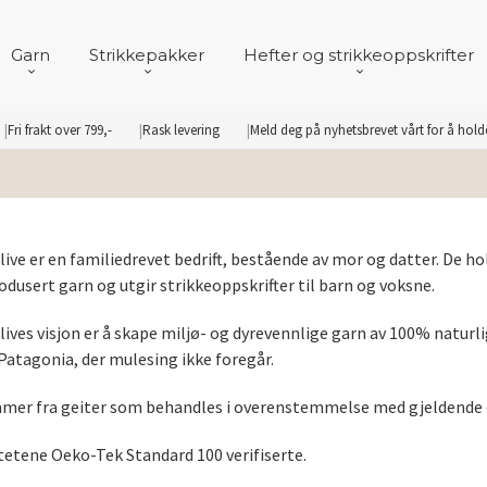
Garn
Strikkepakker
Hefter og strikkeoppskrifter
Fri frakt over 799,-
Rask levering
Meld deg på nyhetsbrevet vårt for å hol
live er en familiedrevet bedrift, bestående av mor og datter. De hol
dusert garn og utgir strikkeoppskrifter til barn og voksne.
lives visjon er å skape miljø- og dyrevennlige garn av 100% naturli
Patagonia, der mulesing ikke foregår.
er fra geiter som behandles i overenstemmelse med gjeldende d
tetene Oeko-Tek Standard 100 verifiserte.