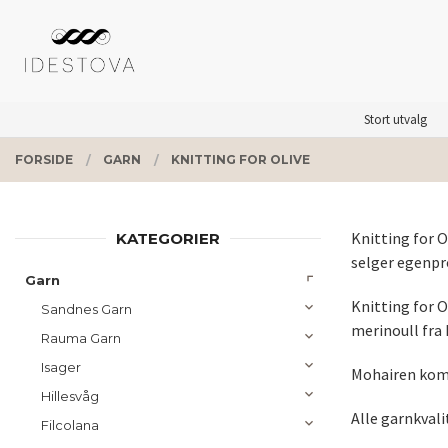
Gå
Lukk
PRODUKTER
til
innholdet
Stort utvalg
FORSIDE
GARN
KNITTING FOR OLIVE
Knitting for O
KATEGORIER
selger egenpro
Garn
Knitting for O
Sandnes Garn
merinoull fra 
Rauma Garn
Isager
Mohairen komm
Hillesvåg
Alle garnkvali
Filcolana