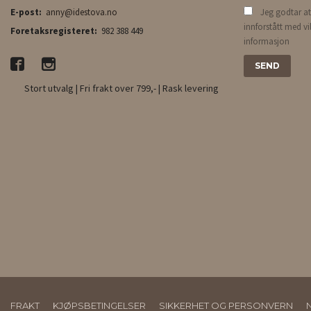
E-post:
anny@idestova.no
Jeg godtar at
innforstått med vi
Foretaksregisteret:
982 388 449
informasjon
Stort utvalg | Fri frakt over 799,- | Rask levering
FRAKT
KJØPSBETINGELSER
SIKKERHET OG PERSONVERN