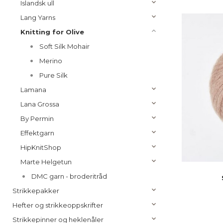
Islandsk ull
Lang Yarns
Knitting for Olive
Soft Silk Mohair
Merino
Pure Silk
Lamana
Lana Grossa
By Permin
Effektgarn
HipKnitShop
Marte Helgetun
DMC garn - broderitråd
Strikkepakker
Hefter og strikkeoppskrifter
Strikkepinner og heklenåler