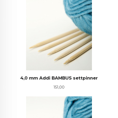
4,0 mm Addi BAMBUS settpinner
Pris
151,00