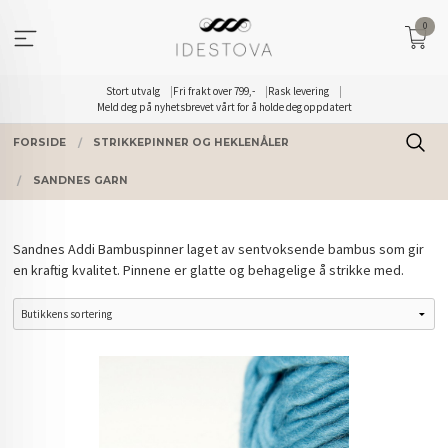
Gå
0
til
innholdet
Stort utvalg
Fri frakt over 799,-
Rask levering
Meld deg på nyhetsbrevet vårt for å holde deg oppdatert
FORSIDE
STRIKKEPINNER OG HEKLENÅLER
SANDNES GARN
Sandnes Addi Bambuspinner laget av sentvoksende bambus som gir
en kraftig kvalitet. Pinnene er glatte og behagelige å strikke med.