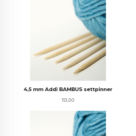
4,5 mm Addi BAMBUS settpinner
Pris
151,00