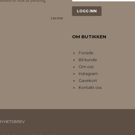
lkårene for bruk av personlig
Les mer
OM BUTIKKEN
Forside
Bli kunde
Om oss
Instagram
Gavekort
Kontakt oss
NYHETSBREV