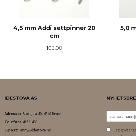
4,5 mm Addi settpinner 20
5,0 
cm
Pris
103,00
KJØP
IDESTOVA AS
NYHETSBR
Adresse:
Storgata 40, 4340 Bryne
Telefon:
41521483
E-post:
anny@idestova.no
Jeg godtar at