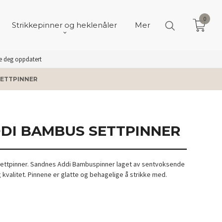
0
Strikkepinner og heklenåler
Mer
de deg oppdatert
SETTPINNER
DDI BAMBUS SETTPINNER
ttpinner. Sandnes Addi Bambuspinner laget av sentvoksende
 kvalitet. Pinnene er glatte og behagelige å strikke med.