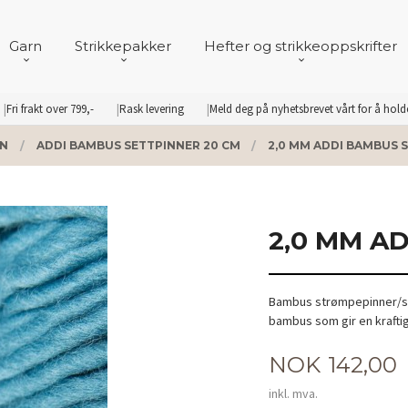
Garn
Strikkepakker
Hefter og strikkeoppskrifter
Fri frakt over 799,-
Rask levering
Meld deg på nyhetsbrevet vårt for å hol
RN
ADDI BAMBUS SETTPINNER 20 CM
2,0 MM ADDI BAMBUS 
2,0 MM A
Bambus strømpepinner/se
bambus som gir en kraftig
Pris
NOK
142,00
inkl. mva.