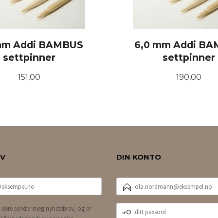
mm Addi BAMBUS
6,0 mm Addi B
settpinner
settpinner
Pris
Pris
151,00
190,00
KJØP
KJØP
EV
DIN KONTO
E-
POSTADRESSE
DITT
 dere sender meg nyhetsbrev, og er
PASSORD