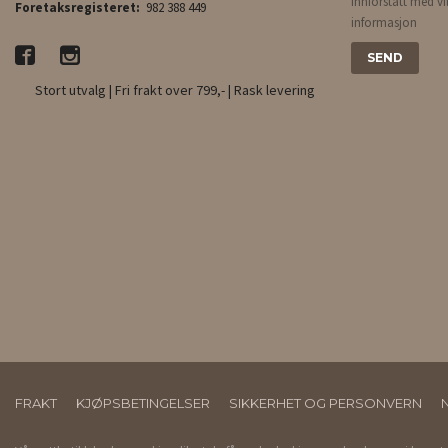
innforstått med vi
Foretaksregisteret:
982 388 449
informasjon
Stort utvalg | Fri frakt over 799,- | Rask levering
FRAKT
KJØPSBETINGELSER
SIKKERHET OG PERSONVERN