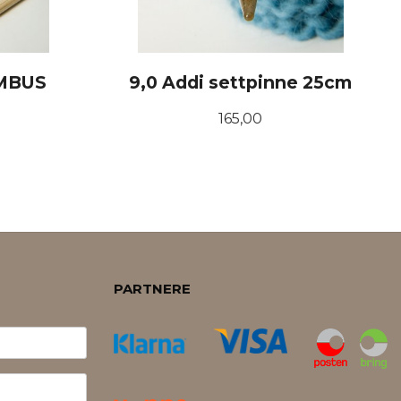
AMBUS
9,0 Addi settpinne 25cm
Pris
165,00
KJØP
PARTNERE