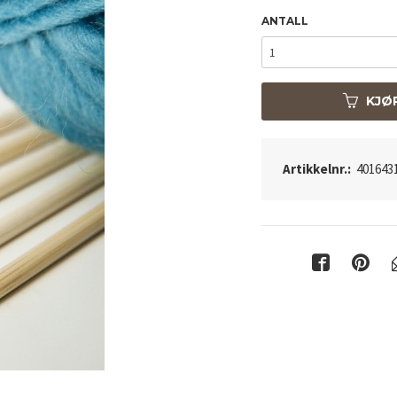
ANTALL
KJØ
Artikkelnr.:
401643