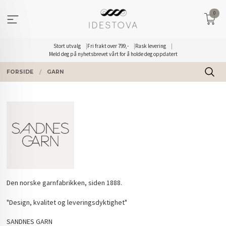
Gå
0
til
innholdet
Stort utvalg
Fri frakt over 799,-
Rask levering
Meld deg på nyhetsbrevet vårt for å holde deg oppdatert
FORSIDE
GARN
Den norske garnfabrikken, siden 1888.
"Design, kvalitet og leveringsdyktighet"
SANDNES GARN