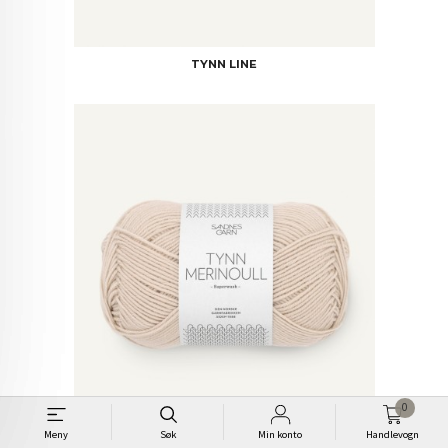
TYNN LINE
0
Meny
Søk
Min konto
Handlevogn