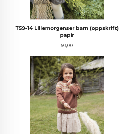
T59-14 Lillemorgenser barn (oppskrift)
papir
Pris
50,00