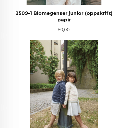
2509-1 Blomegenser junior (oppskrift)
papir
Pris
50,00