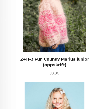
2411-3 Fun Chunky Marius junior
(oppskrift)
Pris
50,00