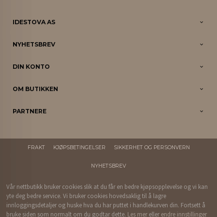
IDESTOVA AS
NYHETSBREV
DIN KONTO
OM BUTIKKEN
PARTNERE
FRAKT
KJØPSBETINGELSER
SIKKERHET OG PERSONVERN
NYHETSBREV
Vår nettbutikk bruker cookies slik at du får en bedre kjøpsopplevelse og vi kan
yte deg bedre service. Vi bruker cookies hovedsaklig til å lagre
innloggingsdetaljer og huske hva du har puttet i handlekurven din. Fortsett å
bruke siden som normalt om du godtar dette.
Les mer
eller
endre innstillinger