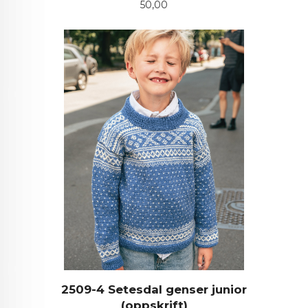
Pris
50,00
2509-4 Setesdal genser junior
(oppskrift)