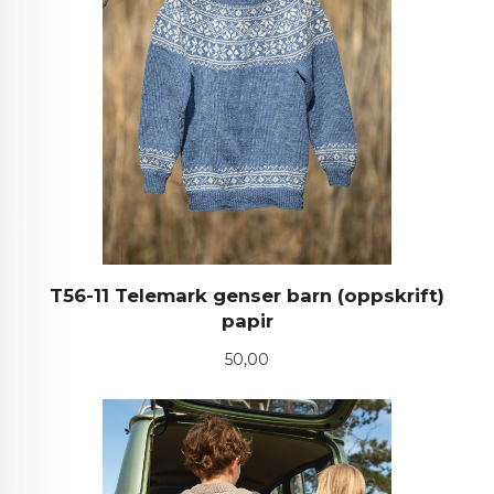
T56-11 Telemark genser barn (oppskrift)
papir
Pris
50,00