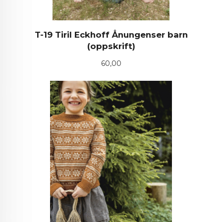
T-19 Tiril Eckhoff Ånungenser barn
(oppskrift)
Pris
60,00