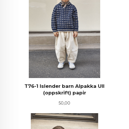
T76-1 Islender barn Alpakka Ull
(oppskrift) papir
Pris
50,00