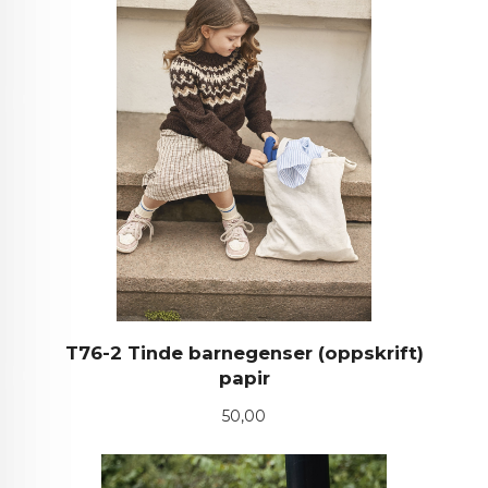
T76-2 Tinde barnegenser (oppskrift)
papir
Pris
50,00