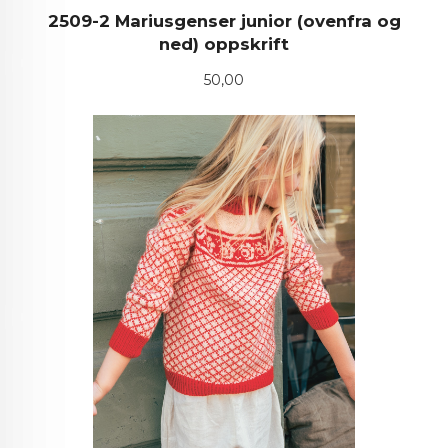
2509-2 Mariusgenser junior (ovenfra og
ned) oppskrift
Pris
50,00