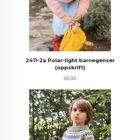
2411-2a Polar-light barnegenser
(oppskrift)
Pris
50,00