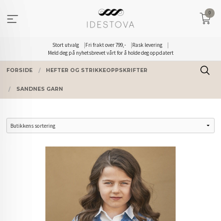
Gå
0
til
innholdet
Stort utvalg
Fri frakt over 799,-
Rask levering
Meld deg på nyhetsbrevet vårt for å holde deg oppdatert
FORSIDE
HEFTER OG STRIKKEOPPSKRIFTER
SANDNES GARN