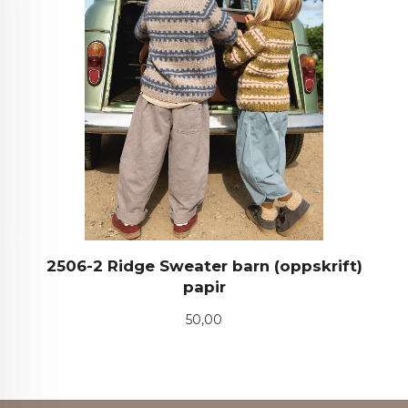
2506-2 Ridge Sweater barn (oppskrift)
papir
Pris
50,00