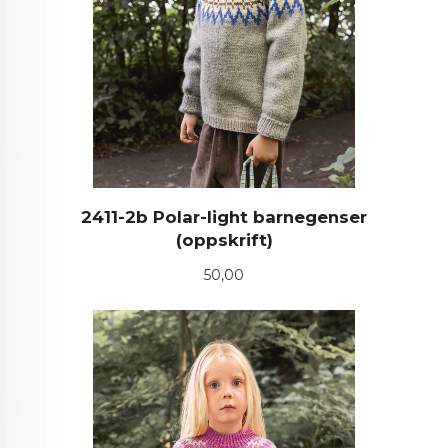
2411-2b Polar-light barnegenser
(oppskrift)
Pris
50,00