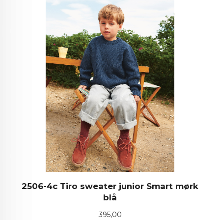
2506-4c Tiro sweater junior Smart mørk
blå
Pris
395,00