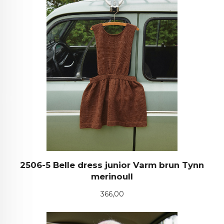
2506-5 Belle dress junior Varm brun Tynn
merinoull
Pris
366,00