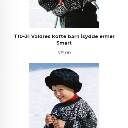
T10-31 Valdres kofte barn isydde ermer
Smart
Pris
675,00