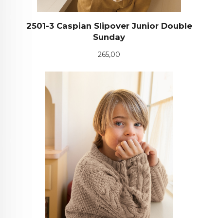
2501-3 Caspian Slipover Junior Double
Sunday
Pris
265,00