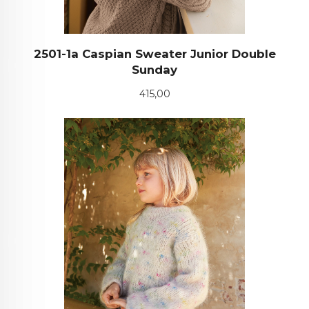
2501-1a Caspian Sweater Junior Double
Sunday
Pris
415,00