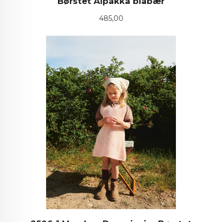
Børstet Alpakka blåbær
Pris
485,00