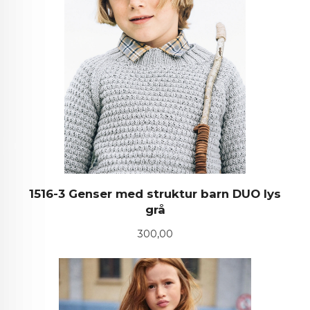
1516-3 Genser med struktur barn DUO lys
grå
Pris
300,00