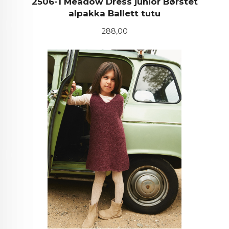
2506-1 Meadow Dress junior Børstet
alpakka Ballett tutu
Pris
288,00