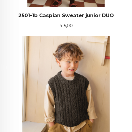
2501-1b Caspian Sweater junior DUO
Pris
415,00