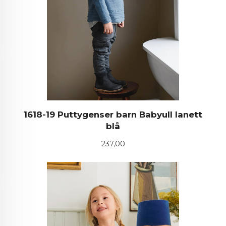
1618-19 Puttygenser barn Babyull lanett
blå
Pris
237,00