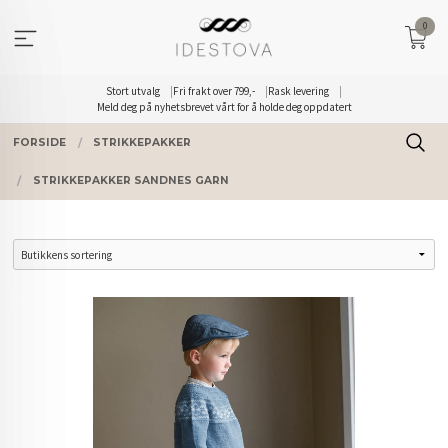
Gå
0
til
innholdet
Stort utvalg
Fri frakt over 799,-
Rask levering
Meld deg på nyhetsbrevet vårt for å holde deg oppdatert
FORSIDE
STRIKKEPAKKER
STRIKKEPAKKER SANDNES GARN