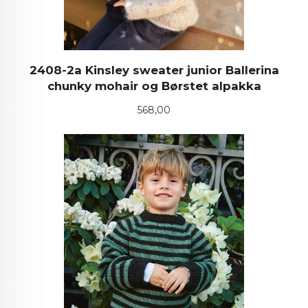
2408-2a Kinsley sweater junior Ballerina
chunky mohair og Børstet alpakka
Pris
568,00