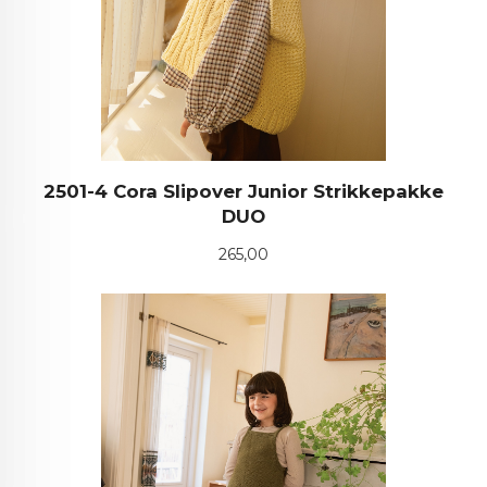
2501-4 Cora Slipover Junior Strikkepakke
DUO
Pris
265,00