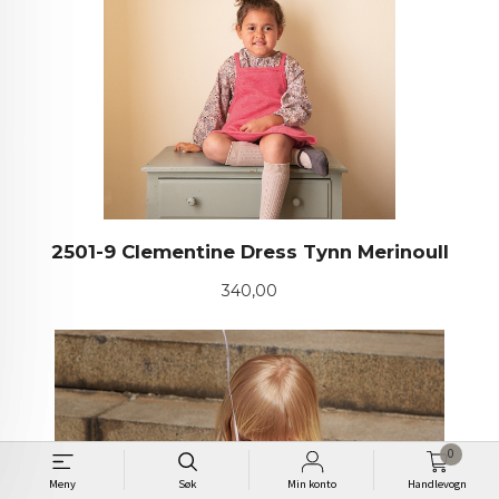
2501-9 Clementine Dress Tynn Merinoull
Pris
340,00
0
Meny
Søk
Min konto
Handlevogn