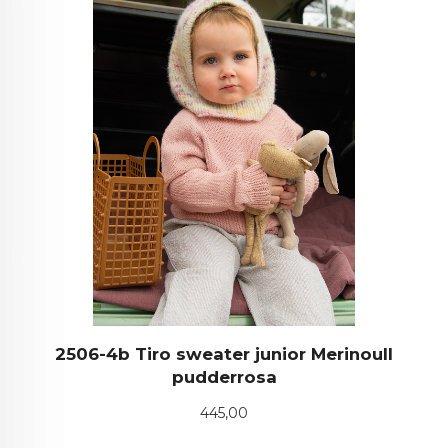
2506-4b Tiro sweater junior Merinoull
pudderrosa
Pris
445,00