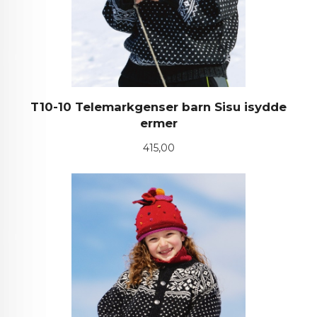
T10-10 Telemarkgenser barn Sisu isydde
ermer
Pris
415,00