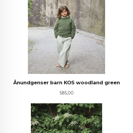
Ånundgenser barn KOS woodland green
Pris
585,00