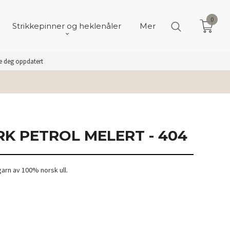
0
Strikkepinner og heklenåler
Mer
de deg oppdatert
K PETROL MELERT - 404
arn av 100% norsk ull.