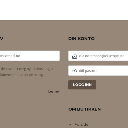
EV
DIN KONTO
E-
POSTADRESSE
DITT
 dere sender meg nyhetsbrev, og er
PASSORD
lkårene for bruk av personlig
Les mer
OM BUTIKKEN
Forside