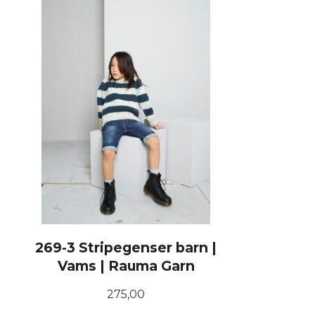
269-3 Stripegenser barn |
Vams | Rauma Garn
Pris
275,00