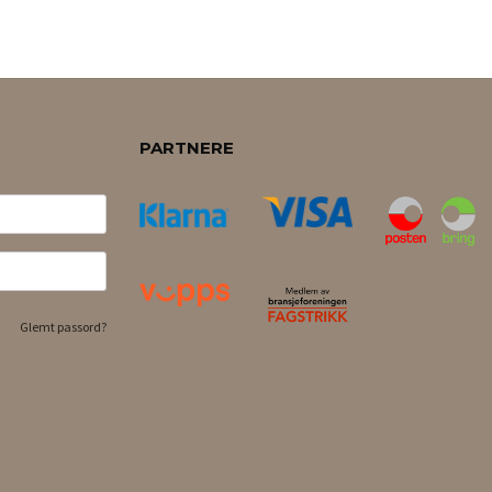
PARTNERE
Glemt passord?