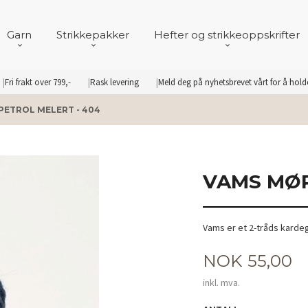
Garn
Strikkepakker
Hefter og strikkeoppskrifter
Fri frakt over 799,-
Rask levering
Meld deg på nyhetsbrevet vårt for å hol
PETROL MELERT - 404
VAMS MØR
Vams er et 2-tråds kardeg
Pris
NOK
55,00
inkl. mva.