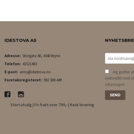
LES MER
IDESTOVA AS
NYHETSBR
Adresse:
Storgata 40, 4340 Bryne
Telefon:
41521483
E-post:
anny@idestova.no
Jeg godtar at
innforstått med vi
Foretaksregisteret:
982 388 449
informasjon
Stort utvalg | Fri frakt over 799,- | Rask levering