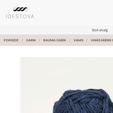
Gå
Lukk
PRODUKTER
til
innholdet
Stort utvalg
FORSIDE
GARN
RAUMA GARN
VAMS
VAMS MØRK 