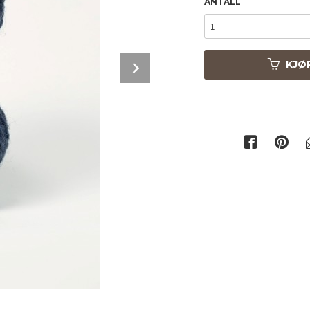
ANTALL
Next
KJØ