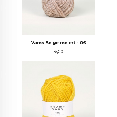
Vams Beige melert - 06
Pris
55,00