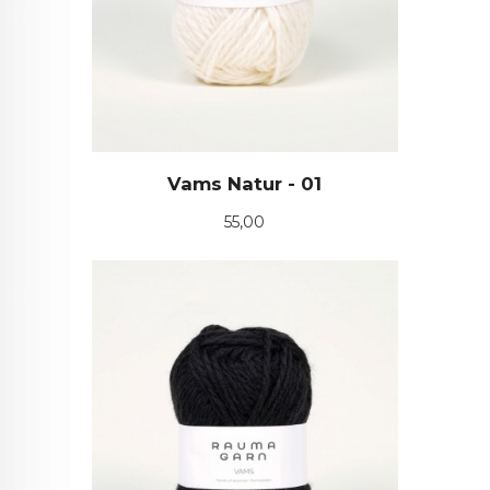
Vams Natur - 01
Pris
55,00