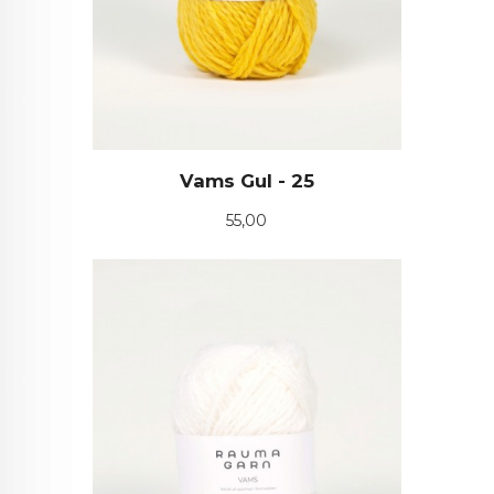
Vams Gul - 25
Pris
55,00