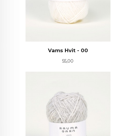
Vams Hvit - 00
Pris
55,00