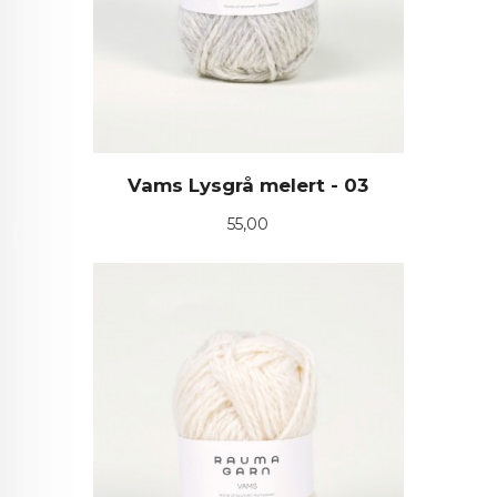
Vams Lysgrå melert - 03
Pris
55,00