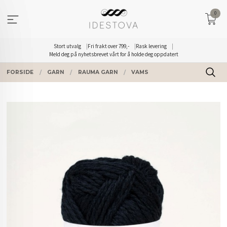
Gå
0
til
innholdet
Stort utvalg
Fri frakt over 799,-
Rask levering
Meld deg på nyhetsbrevet vårt for å holde deg oppdatert
FORSIDE
GARN
RAUMA GARN
VAMS