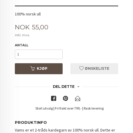
100% norsk ull
Pris
NOK
55,00
inkl. mva.
ANTALL
KJØP
ØNSKELISTE
DEL DETTE
Stort utvalg | Fri frakt over 799,- | Rask levering
PRODUKTINFO
Vams er et 2-tråds kardegarn av 100% norsk ull. Dette er