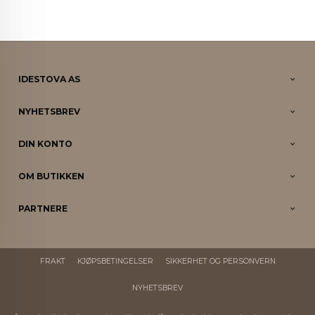
IDESTOVA AS
NYHETSBREV
DIN KONTO
OM BUTIKKEN
PARTNERE
FRAKT
KJØPSBETINGELSER
SIKKERHET OG PERSONVERN
NYHETSBREV