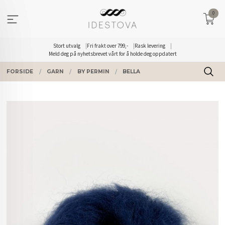
Gå
0
til
innholdet
Stort utvalg
Fri frakt over 799,-
Rask levering
Meld deg på nyhetsbrevet vårt for å holde deg oppdatert
FORSIDE
GARN
BY PERMIN
BELLA