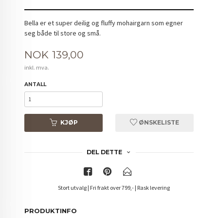
Bella er et super deilig og fluffy mohairgarn som egner
seg både til store og små.
Pris
NOK
139,00
inkl. mva.
ANTALL
KJØP
ØNSKELISTE
DEL DETTE
Stort utvalg | Fri frakt over 799,- | Rask levering
PRODUKTINFO