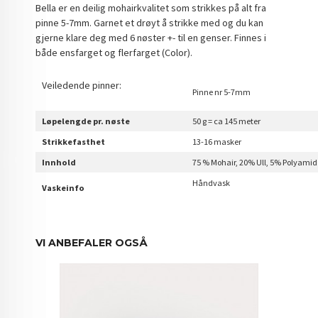
Bella er en deilig mohairkvalitet som strikkes på alt fra
pinne 5-7mm. Garnet et drøyt å strikke med og du kan
gjerne klare deg med 6 nøster +- til en genser. Finnes i
både ensfarget og flerfarget (Color).
Veiledende pinner:
Pinne nr 5-7mm
Løpelengde pr. nøste
50 g = ca 145 meter
Strikkefasthet
13-16 masker
Innhold
75 % Mohair, 20% Ull, 5% Polyamid
Håndvask
Vaskeinfo
VI ANBEFALER OGSÅ