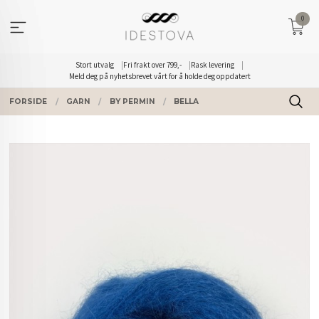
Gå
0
til
innholdet
Stort utvalg
Fri frakt over 799,-
Rask levering
Meld deg på nyhetsbrevet vårt for å holde deg oppdatert
FORSIDE
GARN
BY PERMIN
BELLA