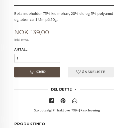
Bella indeholder 75% kid mohair, 20% uld og 5% polyamid
og løber ca. 145m på 50g.
Pris
NOK
139,00
inkl. mva.
ANTALL
KJØP
ØNSKELISTE
DEL DETTE
Stort utvalg | Fri frakt over 799,- | Rask levering
PRODUKTINFO