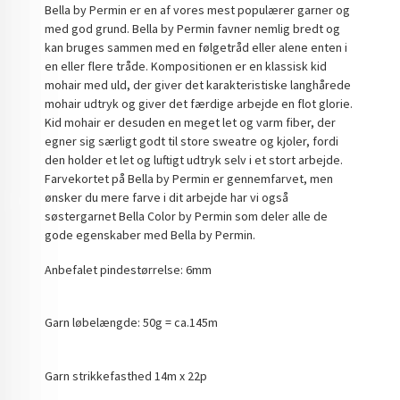
Bella by Permin er en af vores mest populærer garner og
med god grund. Bella by Permin favner nemlig bredt og
kan bruges sammen med en følgetråd eller alene enten i
en eller flere tråde. Kompositionen er en klassisk kid
mohair med uld, der giver det karakteristiske langhårede
mohair udtryk og giver det færdige arbejde en flot glorie.
Kid mohair er desuden en meget let og varm fiber, der
egner sig særligt godt til store sweatre og kjoler, fordi
den holder et let og luftigt udtryk selv i et stort arbejde.
Farvekortet på Bella by Permin er gennemfarvet, men
ønsker du mere farve i dit arbejde har vi også
søstergarnet Bella Color by Permin som deler alle de
gode egenskaber med Bella by Permin.
Anbefalet pindestørrelse: 6mm
Garn løbelængde: 50g = ca.145m
Garn strikkefasthed 14m x 22p