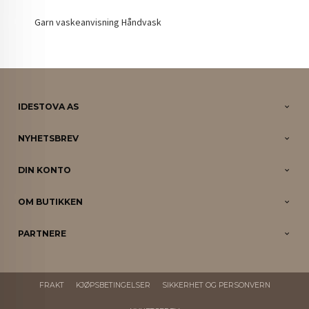
Garn vaskeanvisning Håndvask
IDESTOVA AS
NYHETSBREV
DIN KONTO
OM BUTIKKEN
PARTNERE
FRAKT
KJØPSBETINGELSER
SIKKERHET OG PERSONVERN