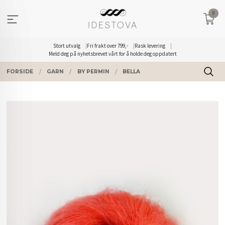
Gå
0
til
innholdet
Stort utvalg
Fri frakt over 799,-
Rask levering
Meld deg på nyhetsbrevet vårt for å holde deg oppdatert
FORSIDE
GARN
BY PERMIN
BELLA