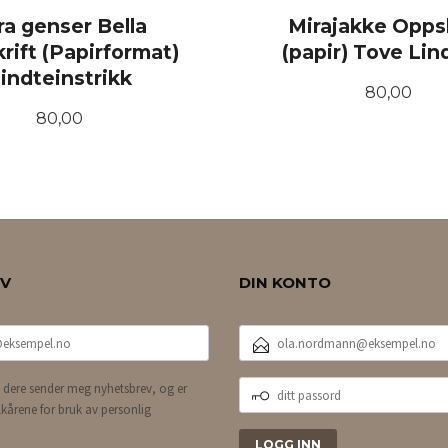
ra genser Bella
Mirajakke Oppsk
rift (Papirformat)
(papir) Tove Lin
indteinstrikk
Pris
80,00
Pris
80,00
KJØP
KJØP
EV
DIN KONTO
E-
POSTADRESSE
DITT
 dere sender meg nyhetsbrev, og er
PASSORD
lkårene for bruk av personlig