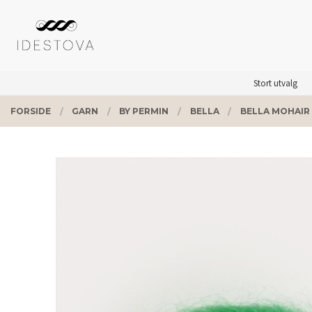
Gå
Lukk
PRODUKTER
til
innholdet
Stort utvalg
FORSIDE
GARN
BY PERMIN
BELLA
BELLA MOHAIR