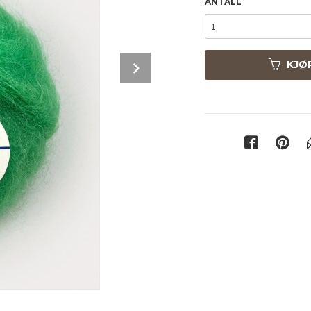
ANTALL
Next
KJØ