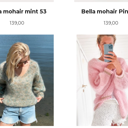
a mohair mint 53
Bella mohair Pi
Pris
Pris
139,00
139,00
KJØP
KJØP