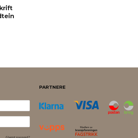
rift
dtein
PARTNERE
Glemt passord?