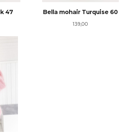
nk 47
Bella mohair Turquise 60
Pris
139,00
KJØP