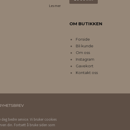
Les mer
OM BUTIKKEN
Forside
Bli kunde
Om oss
Instagram
Gavekort
Kontakt oss
NYHETSBREV
e deg bedre service. Vi bruker cookies
rven din. Fortsett å bruke siden som