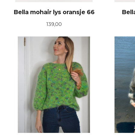
Bella mohair lys oransje 66
Bell
Pris
139,00
KJØP