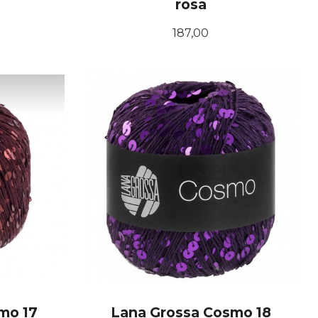
rosa
Pris
187,00
KJØP
mo 17
Lana Grossa Cosmo 18