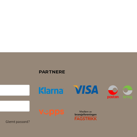
PARTNERE
Glemt passord?