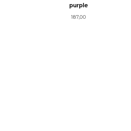
purple
Pris
187,00
KJØP