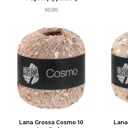
Pris
50,00
KJØP
Lana Grossa Cosmo 10
Lana