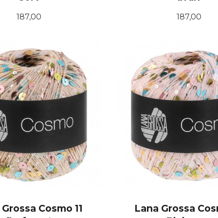
Pris
Pris
187,00
187,00
KJØP
KJØP
 Grossa Cosmo 11
Lana Grossa Cos