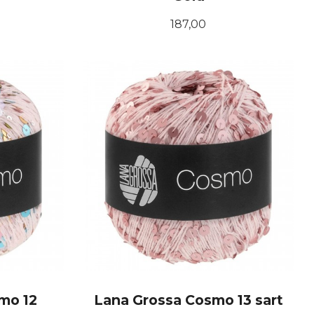
Pris
187,00
KJØP
mo 12
Lana Grossa Cosmo 13 sart