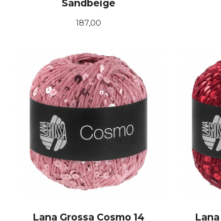
Sandbeige
Pris
187,00
KJØP
Lana Grossa Cosmo 14
Lana