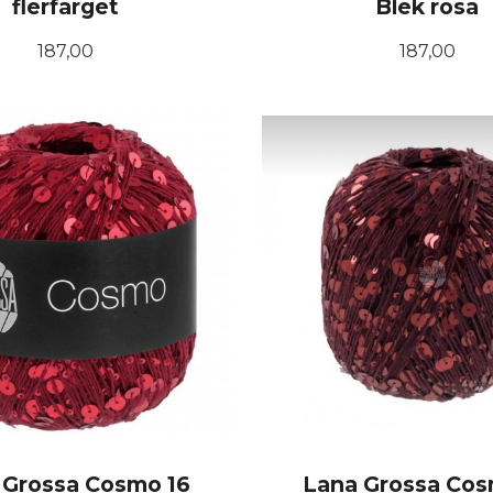
flerfarget
Blek rosa
Pris
Pris
187,00
187,00
KJØP
KJØP
 Grossa Cosmo 16
Lana Grossa Cos