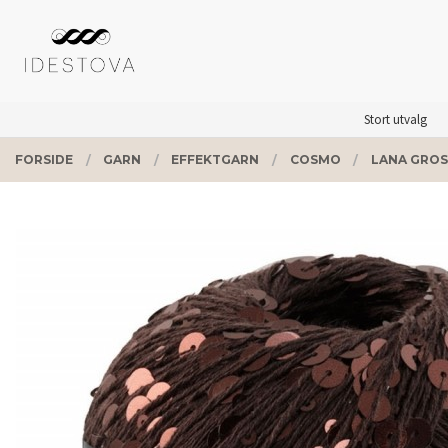
Gå
Lukk
PRODUKTER
til
innholdet
Stort utvalg
FORSIDE
GARN
EFFEKTGARN
COSMO
LANA GROS