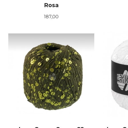
Rosa
Pris
187,00
KJØP