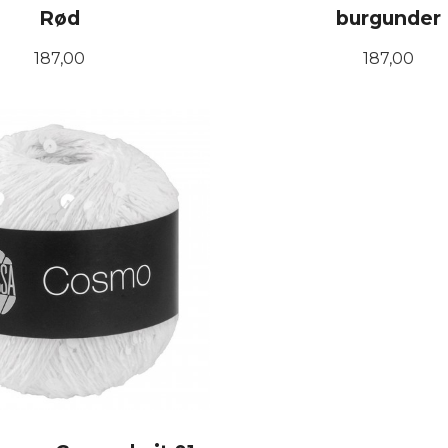
Rød
burgunder
Pris
Pris
187,00
187,00
KJØP
KJØP