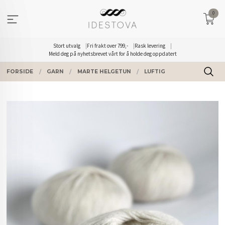
Gå
0
til
innholdet
Stort utvalg
Fri frakt over 799,-
Rask levering
Meld deg på nyhetsbrevet vårt for å holde deg oppdatert
FORSIDE
GARN
MARTE HELGETUN
LUFTIG