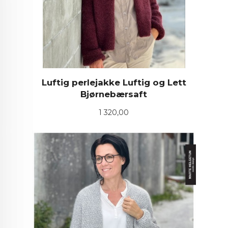
Luftig perlejakke Luftig og Lett
Bjørnebærsaft
Pris
1 320,00