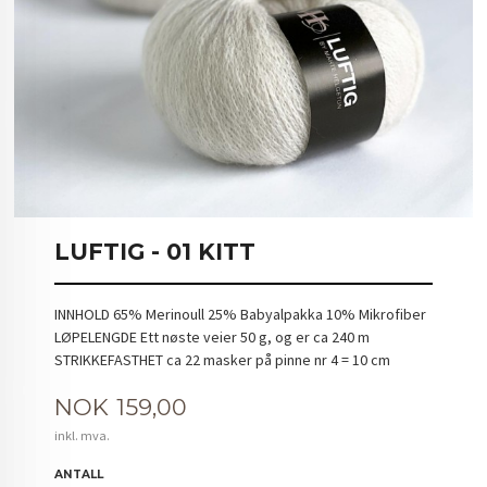
LUFTIG - 01 KITT
INNHOLD 65% Merinoull 25% Babyalpakka 10% Mikrofiber
LØPELENGDE Ett nøste veier 50 g, og er ca 240 m
STRIKKEFASTHET ca 22 masker på pinne nr 4 = 10 cm
Pris
NOK
159,00
inkl. mva.
ANTALL