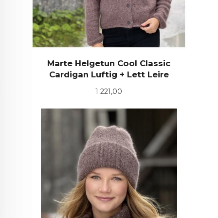
Marte Helgetun Cool Classic
Cardigan Luftig + Lett Leire
Pris
1 221,00