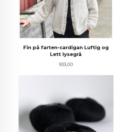
Fin på farten-cardigan Luftig og
Lett lysegrå
Pris
933,00