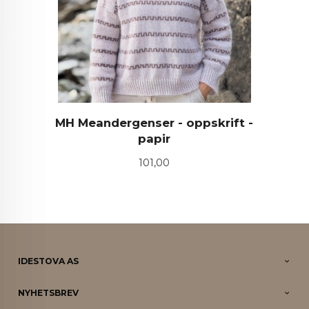
MH Meandergenser - oppskrift -
papir
Pris
101,00
IDESTOVA AS
NYHETSBREV