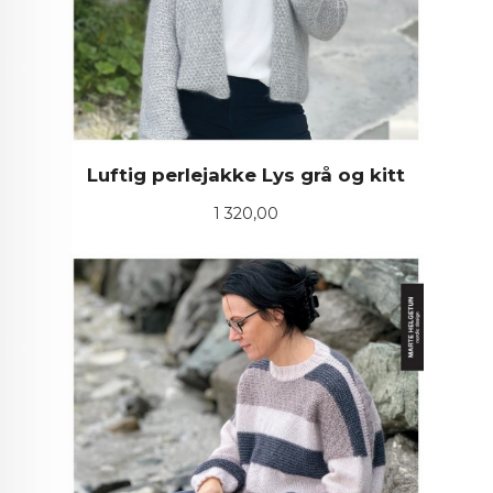
Luftig perlejakke Lys grå og kitt
Pris
1 320,00