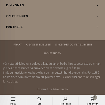
DIN KONTO
OM BUTIKKEN
PARTNERE
FRAKT
KJØPSBETINGELSER
SIKKERHET OG PERSONVERN
NYHETSBREV
Vår nettbutikk bruker cookies slik at du får en bedre kjøpsopplevelse og vi kan
yte deg bedre service. Vi bruker cookies hovedsaklig til å lagre
innloggingsdetaljer og huske hva du har puttet i handlekurven din. Fortsett å
bruke siden som normalt om du godtar dette.
Les mer
eller
endre innstillinger
for cookies.
Powered by
24Nettbutikk
0
Meny
Søk
Min konto
Handlevogn