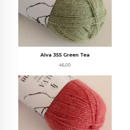
Alva 355 Green Tea
Pris
46,00