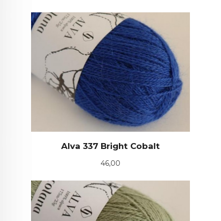
Alva 337 Bright Cobalt
Pris
46,00