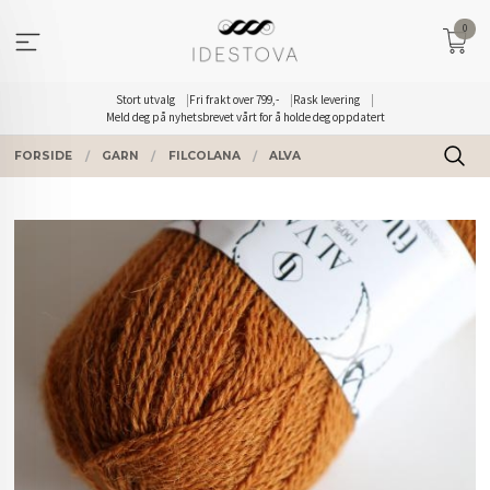
Gå
0
til
innholdet
Stort utvalg
Fri frakt over 799,-
Rask levering
Meld deg på nyhetsbrevet vårt for å holde deg oppdatert
FORSIDE
GARN
FILCOLANA
ALVA