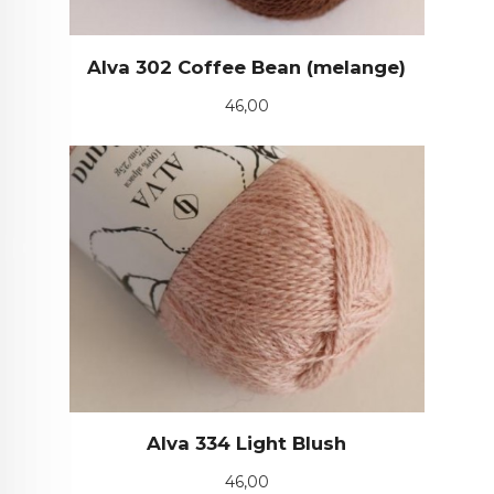
Alva 302 Coffee Bean (melange)
Pris
46,00
Alva 334 Light Blush
Pris
46,00