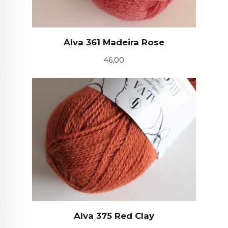
Alva 361 Madeira Rose
Pris
46,00
Alva 375 Red Clay