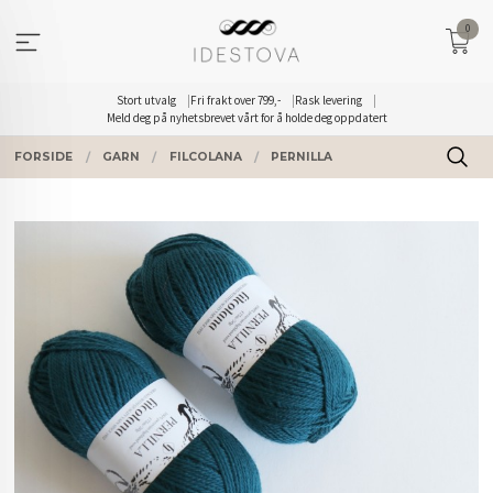
Gå
0
til
innholdet
Stort utvalg
Fri frakt over 799,-
Rask levering
Meld deg på nyhetsbrevet vårt for å holde deg oppdatert
FORSIDE
GARN
FILCOLANA
PERNILLA