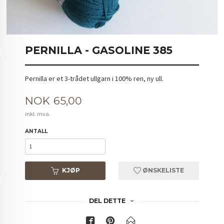
PERNILLA - GASOLINE 385
Pernilla er et 3-trådet ullgarn i 100% ren, ny ull.
Pris
NOK
65,00
inkl. mva.
ANTALL
KJØP
ØNSKELISTE
DEL DETTE