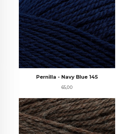
Pernilla - Navy Blue 145
Pris
65,00