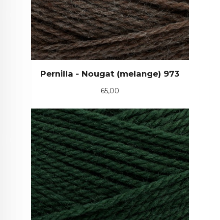
Pernilla - Nougat (melange) 973
Pris
65,00