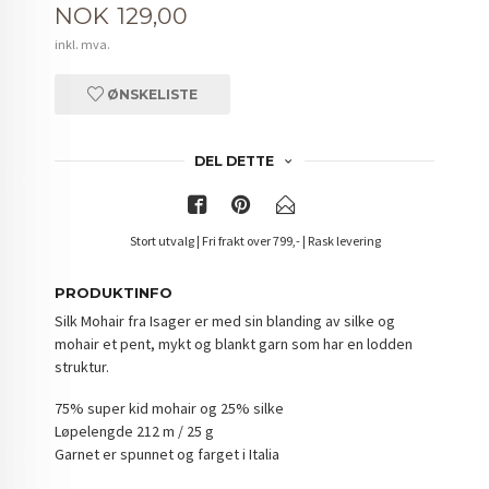
Pris
NOK
129,00
inkl. mva.
ØNSKELISTE
DEL DETTE
Stort utvalg | Fri frakt over 799,- | Rask levering
PRODUKTINFO
Silk Mohair fra Isager er med sin blanding av silke og
mohair et pent, mykt og blankt garn som har en lodden
struktur.
75% super kid mohair og 25% silke
Løpelengde 212 m / 25 g
Garnet er spunnet og farget i Italia