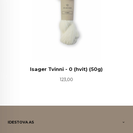
Isager Tvinni - 0 (hvit) (50g)
Pris
123,00
IDESTOVA AS