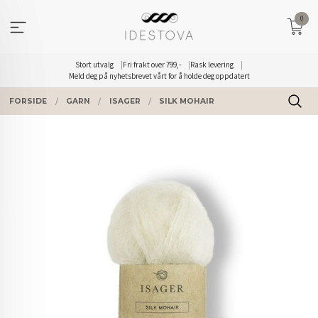
Gå
0
til
innholdet
Stort utvalg
Fri frakt over 799,-
Rask levering
Meld deg på nyhetsbrevet vårt for å holde deg oppdatert
FORSIDE
GARN
ISAGER
SILK MOHAIR