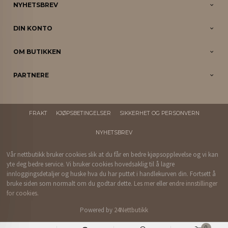
NYHETSBREV
DIN KONTO
OM BUTIKKEN
PARTNERE
FRAKT
KJØPSBETINGELSER
SIKKERHET OG PERSONVERN
NYHETSBREV
Vår nettbutikk bruker cookies slik at du får en bedre kjøpsopplevelse og vi kan
yte deg bedre service. Vi bruker cookies hovedsaklig til å lagre
innloggingsdetaljer og huske hva du har puttet i handlekurven din. Fortsett å
bruke siden som normalt om du godtar dette.
Les mer
eller
endre innstillinger
for cookies.
Powered by
24Nettbutikk
0