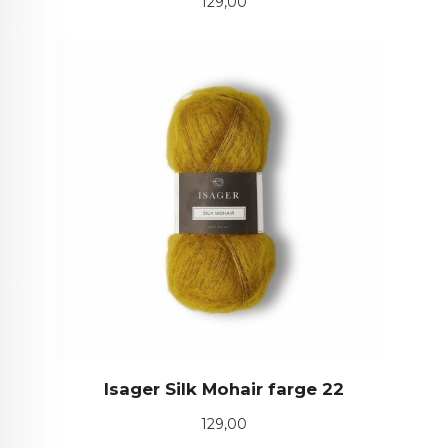
Pris
129,00
Isager Silk Mohair farge 22
Pris
129,00