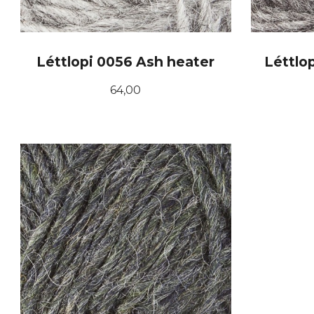
Léttlopi 0056 Ash heater
Léttlo
Pris
64,00
KJØP