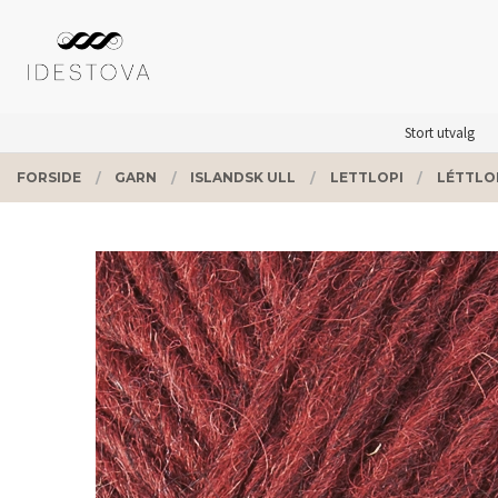
Gå
Lukk
PRODUKTER
til
innholdet
Stort utvalg
FORSIDE
GARN
ISLANDSK ULL
LETTLOPI
LÉTTLOP