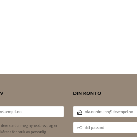
EV
DIN KONTO
E-
POSTADRESSE
DITT
 dere sender meg nyhetsbrev, og er
PASSORD
lkårene for bruk av personlig