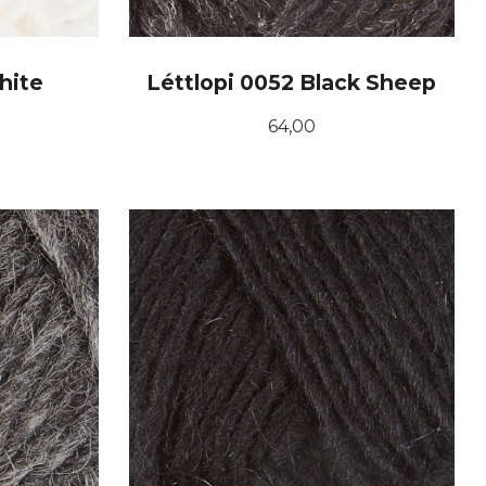
hite
Léttlopi 0052 Black Sheep
Pris
64,00
KJØP