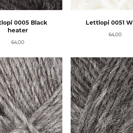
tlopi 0005 Black
Lettlopi 0051 W
heater
Pris
64,00
Pris
64,00
KJØP
KJØP