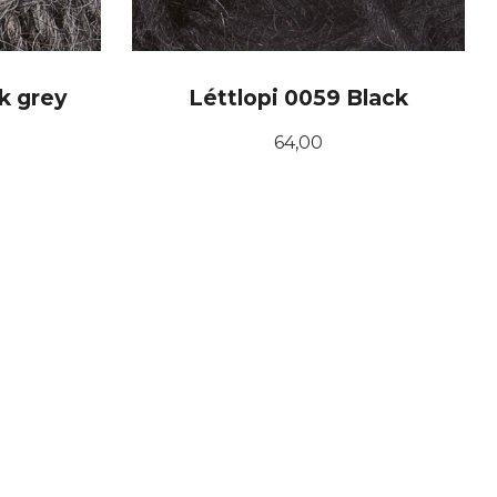
k grey
Léttlopi 0059 Black
Pris
64,00
KJØP