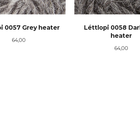
pi 0057 Grey heater
Léttlopi 0058 Dar
heater
Pris
64,00
Pris
64,00
KJØP
KJØP