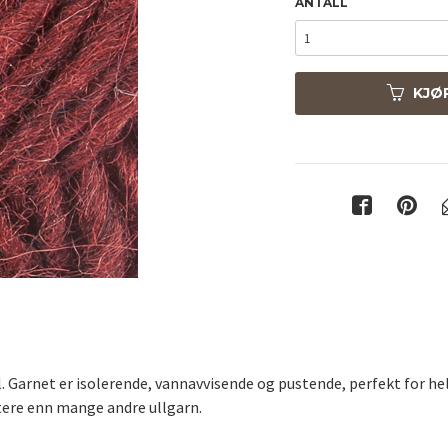
ANTALL
KJØ
ll. Garnet er isolerende, vannavvisende og pustende, perfekt for he
ttere enn mange andre ullgarn.