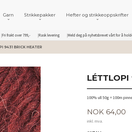
Garn
Strikkepakker
Hefter og strikkeoppskrifter
Fri frakt over 799,-
Rask levering
Meld deg på nyhetsbrevet vårt for å hol
I 9431 BRICK HEATER
LÉTTLOPI 
100% ull 50g = 100m pinn
Pris
NOK
64,00
inkl. mva.