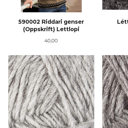
590002 Riddari genser
Lét
(Oppskrift) Lettlopi
Pris
40,00
KJØP