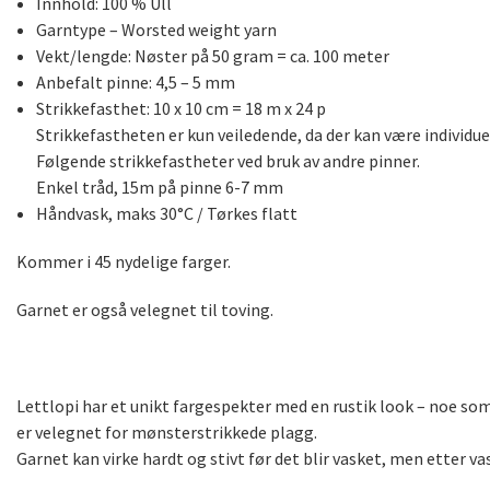
Innhold: 100 % Ull
Garntype – Worsted weight yarn
Vekt/lengde: Nøster på 50 gram = ca. 100 meter
Anbefalt pinne: 4,5 – 5 mm
Strikkefasthet: 10 x 10 cm = 18 m x 24 p
Strikkefastheten er kun veiledende, da der kan være individuel
Følgende strikkefastheter ved bruk av andre pinner.
Enkel tråd, 15m på pinne 6-7 mm
Håndvask, maks 30°C / Tørkes flatt
Kommer i 45 nydelige farger.
Garnet er også velegnet til toving.
Lettlopi har et unikt fargespekter med en rustik look – noe som gi
er velegnet for mønsterstrikkede plagg.
Garnet kan virke hardt og stivt før det blir vasket, men etter va