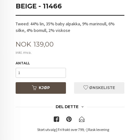
BEIGE - 11466
Tweed: 44% lin, 35% baby alpakka, 9% marinoull, 6%
silke, 4% bomull, 2% viskose
Pris
NOK
139,00
inkl. mva.
ANTALL
KJØP
ØNSKELISTE
DEL DETTE
Stort utvalg | Fri frakt over 799,- | Rask levering