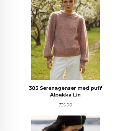
383 Serenagenser med puff
Alpakka Lin
Pris
735,00