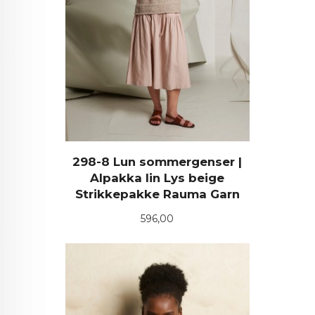
298-8 Lun sommergenser |
Alpakka lin Lys beige
Strikkepakke Rauma Garn
Pris
596,00