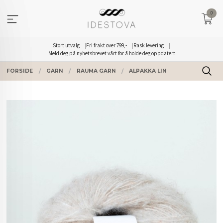
Gå
0
til
innholdet
Stort utvalg
Fri frakt over 799,-
Rask levering
Meld deg på nyhetsbrevet vårt for å holde deg oppdatert
FORSIDE
GARN
RAUMA GARN
ALPAKKA LIN