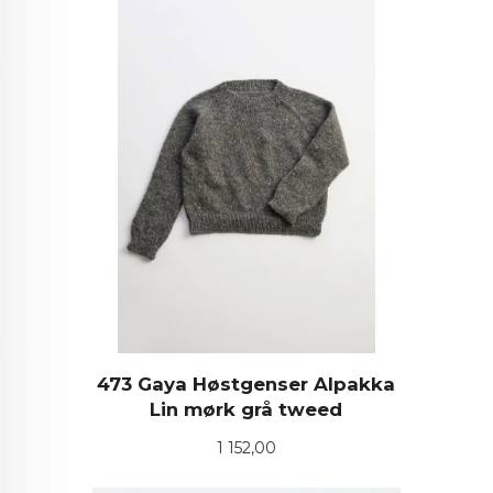
473 Gaya Høstgenser Alpakka
Lin mørk grå tweed
Pris
1 152,00