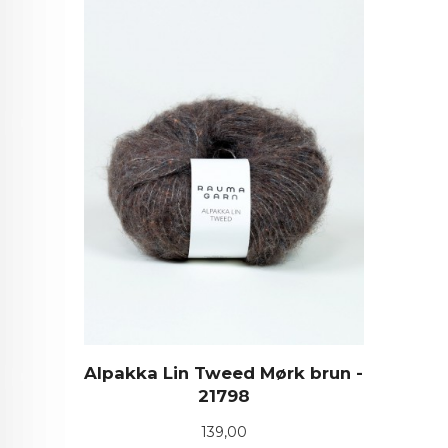
Alpakka Lin Tweed Mørk brun -
21798
Pris
139,00