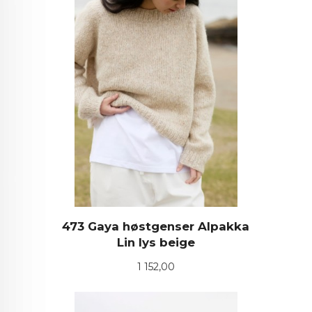
473 Gaya høstgenser Alpakka
Lin lys beige
Pris
1 152,00