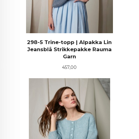
298-5 Trine-topp | Alpakka Lin
Jeansblå Strikkepakke Rauma
Garn
Pris
457,00