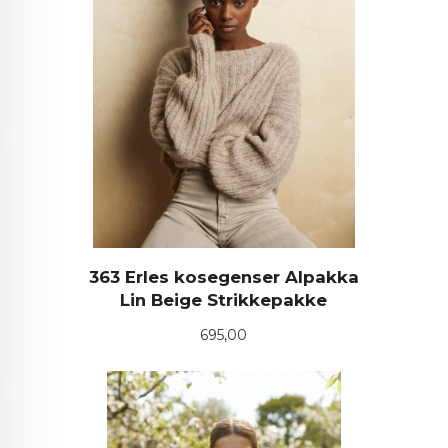
363 Erles kosegenser Alpakka
Lin Beige Strikkepakke
Pris
695,00