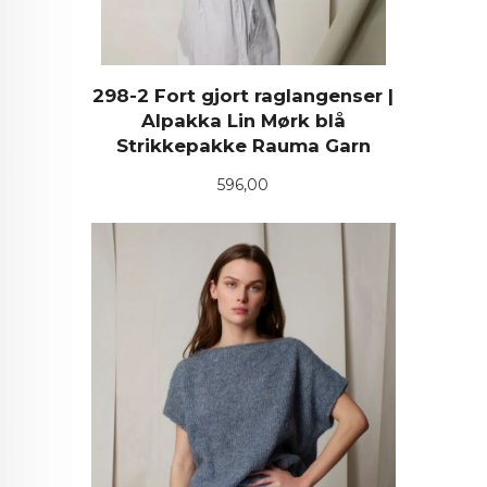
298-2 Fort gjort raglangenser |
Alpakka Lin Mørk blå
Strikkepakke Rauma Garn
Pris
596,00