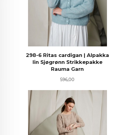
298-6 Ritas cardigan | Alpakka
lin Sjøgrønn Strikkepakke
Rauma Garn
Pris
596,00