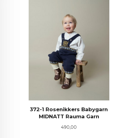
372-1 Rosenikkers Babygarn
MIDNATT Rauma Garn
Pris
490,00