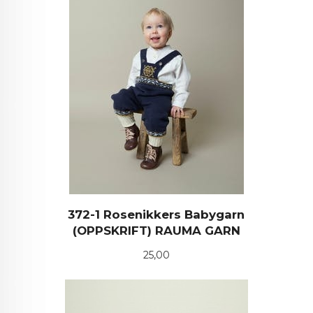
372-1 Rosenikkers Babygarn
(OPPSKRIFT) RAUMA GARN
Pris
25,00