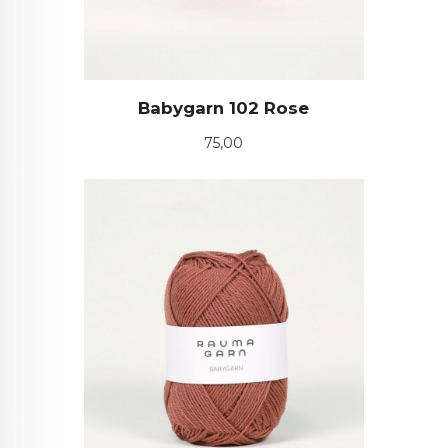
Babygarn 102 Rose
Pris
75,00