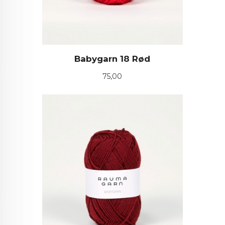
Babygarn 18 Rød
Pris
75,00