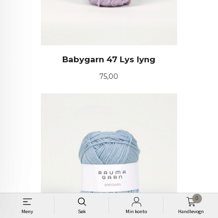
Babygarn 47 Lys lyng
Pris
75,00
0
Meny
Søk
Min konto
Handlevogn