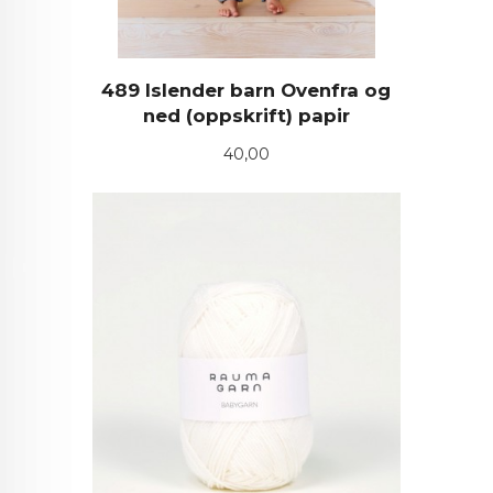
489 Islender barn Ovenfra og
ned (oppskrift) papir
Pris
40,00