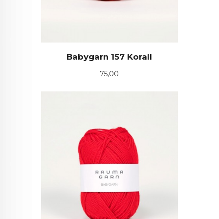
Babygarn 157 Korall
Pris
75,00