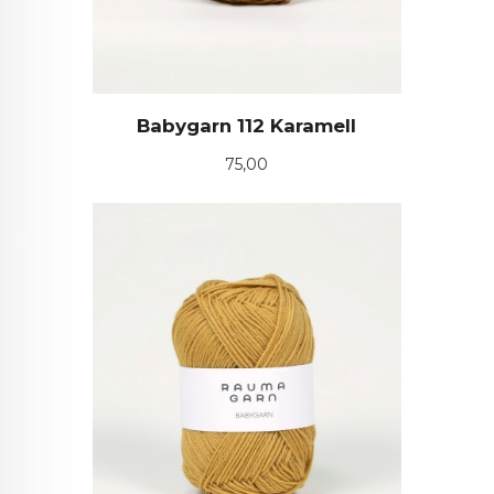
Babygarn 112 Karamell
Pris
75,00