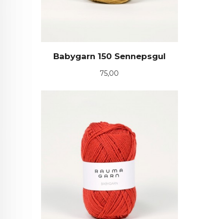
Babygarn 150 Sennepsgul
Pris
75,00