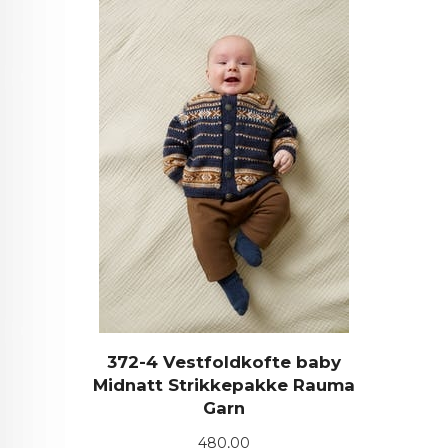
372-4 Vestfoldkofte baby
Midnatt Strikkepakke Rauma
Garn
Pris
480,00