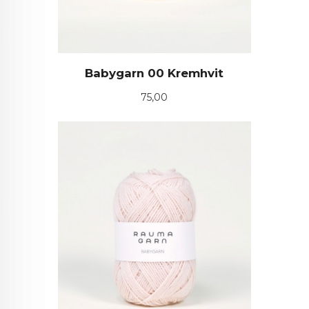
Babygarn 00 Kremhvit
Pris
75,00