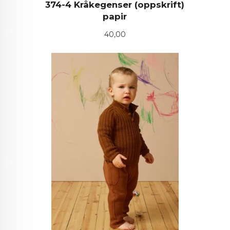
374-4 Kråkegenser (oppskrift)
papir
Pris
40,00