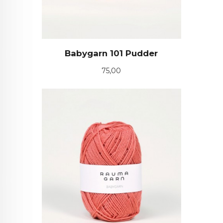
Babygarn 101 Pudder
Pris
75,00