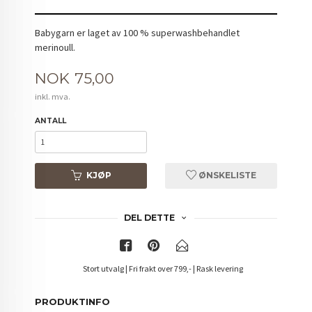
Babygarn er laget av 100 % superwashbehandlet
merinoull.
Pris
NOK
75,00
inkl. mva.
ANTALL
KJØP
ØNSKELISTE
DEL DETTE
Stort utvalg | Fri frakt over 799,- | Rask levering
PRODUKTINFO