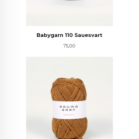
Babygarn 110 Sauesvart
Pris
75,00