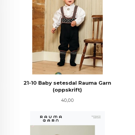
21-10 Baby setesdal Rauma Garn
(oppskrift)
Pris
40,00