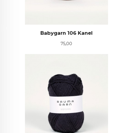
Babygarn 106 Kanel
Pris
75,00