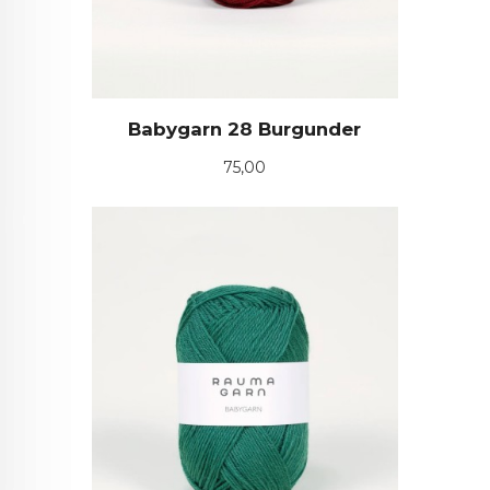
Babygarn 28 Burgunder
Pris
75,00