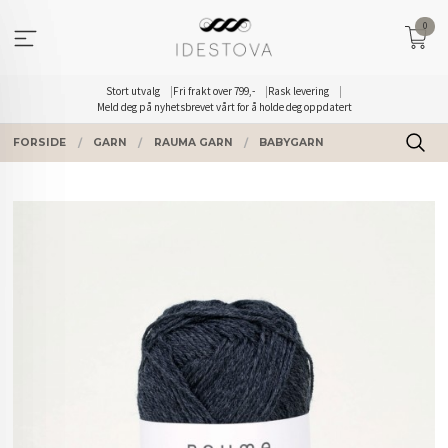
Gå
0
til
innholdet
Stort utvalg
Fri frakt over 799,-
Rask levering
Meld deg på nyhetsbrevet vårt for å holde deg oppdatert
FORSIDE
GARN
RAUMA GARN
BABYGARN