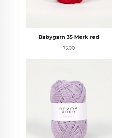
Babygarn 35 Mørk rød
Pris
75,00