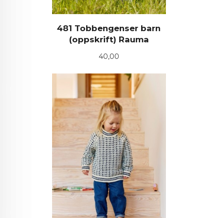
481 Tobbengenser barn
(oppskrift) Rauma
Pris
40,00