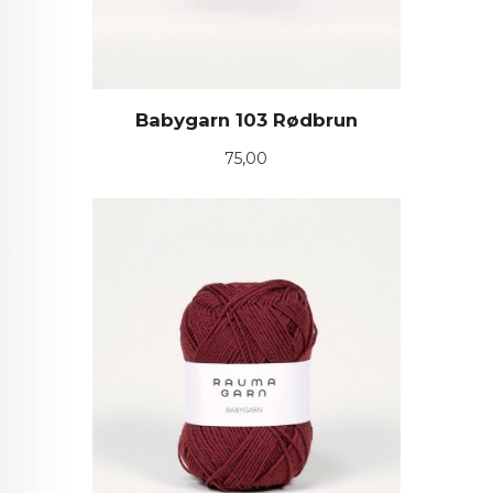
Babygarn 103 Rødbrun
Pris
75,00