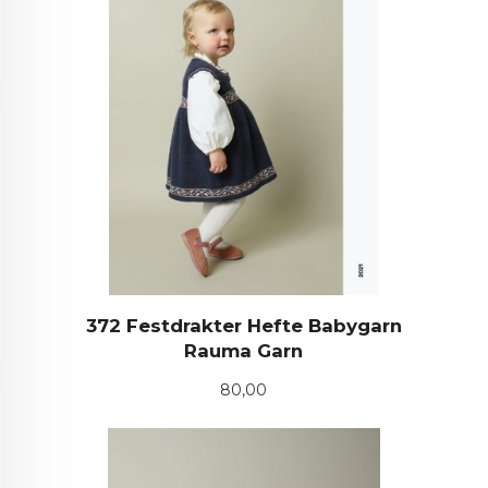
372 Festdrakter Hefte Babygarn
Rauma Garn
Pris
80,00