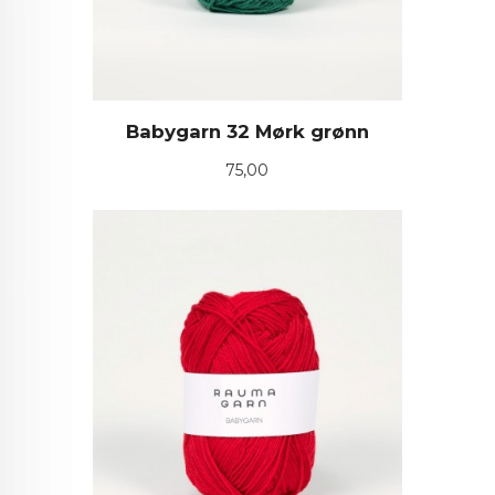
Babygarn 32 Mørk grønn
Pris
75,00