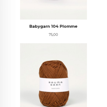
Babygarn 104 Plomme
Pris
75,00