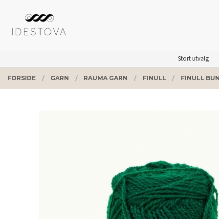
Gå
Lukk
PRODUKTER
til
innholdet
Stort utvalg
FORSIDE
GARN
RAUMA GARN
FINULL
FINULL BU