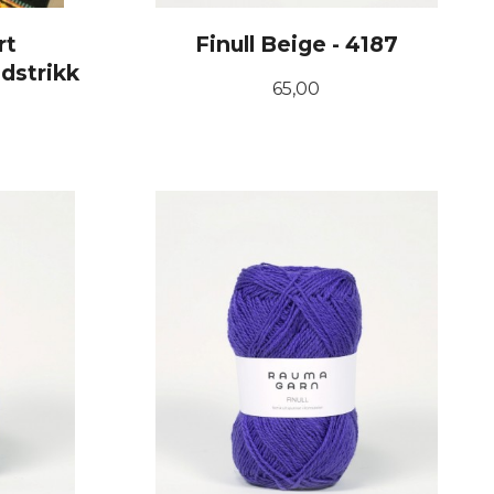
rt
Finull Beige - 4187
dstrikk
Pris
65,00
KJØP