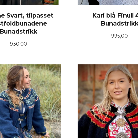
e Svart, tilpasset
Kari blå Finull
stfoldbunadene
Bunadstrik
Bunadstrikk
Pris
995,00
Pris
930,00
LES MER
LES MER