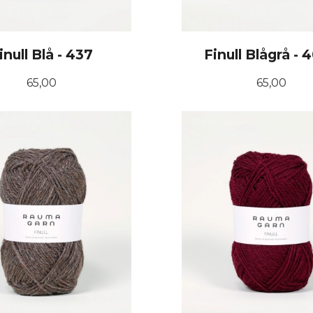
inull Blå - 437
Finull Blågrå - 
Pris
Pris
65,00
65,00
KJØP
KJØP