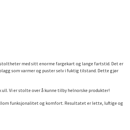
re stoltheter med sitt enorme fargekart og lange fartstid. Det er
 plagg som varmer og puster selv i fuktig tilstand. Dette gjør
 ull. Vi er stolte over å kunne tilby helnorske produkter!
llom funksjonalitet og komfort. Resultatet er lette, luftige og