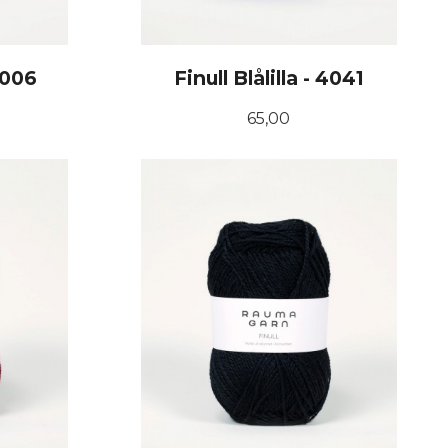
4006
Finull Blålilla - 4041
Pris
65,00
KJØP