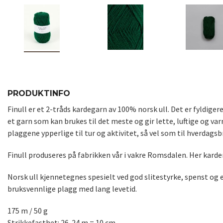
PRODUKTINFO
Finull er et 2-tråds kardegarn av 100% norsk ull. Det er fyldiger
et garn som kan brukes til det meste og gir lette, luftige og var
plaggene ypperlige til tur og aktivitet, så vel som til hverdagsb
Finull produseres på fabrikken vår i vakre Romsdalen. Her karder,
Norsk ull kjennetegnes spesielt ved god slitestyrke, spenst og 
bruksvennlige plagg med lang levetid.
175 m / 50 g
Strikkefasthet: 26-24 m = 10 cm