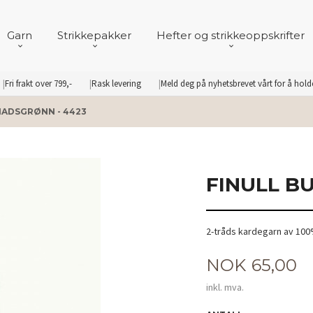
Garn
Strikkepakker
Hefter og strikkeoppskrifter
Fri frakt over 799,-
Rask levering
Meld deg på nyhetsbrevet vårt for å hol
NADSGRØNN - 4423
FINULL B
2-tråds kardegarn av 100%
Pris
NOK
65,00
inkl. mva.