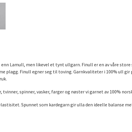
e enn Lamull, men likevel et tynt ullgarn. Finull er en av våre sto
me plagg. Finull egner seg til toving. Garnkvaliteter i 100% ull gir
ruk.
 tvinner, spinner, vasker, farger og nøster vi garnet av 100% norsk
elastisitet. Spunnet som kardegarn gir ulla den ideelle balanse me