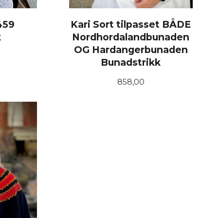
 459
Kari Sort tilpasset BÅDE
k
Nordhordalandbunaden
OG Hardangerbunaden
Bunadstrikk
Pris
858,00
LES MER