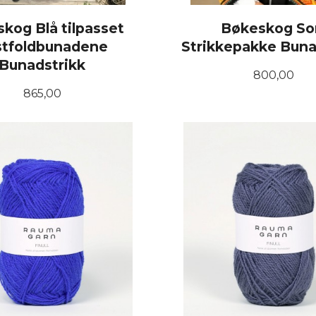
kog Blå tilpasset
Bøkeskog So
stfoldbunadene
Strikkepakke Buna
Bunadstrikk
Pris
800,00
Pris
865,00
LES MER
LES MER