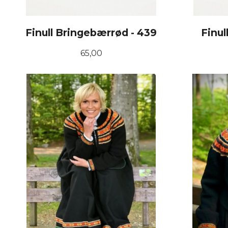
Finull Bringebærrød - 439
Finul
Pris
65,00
KJØP