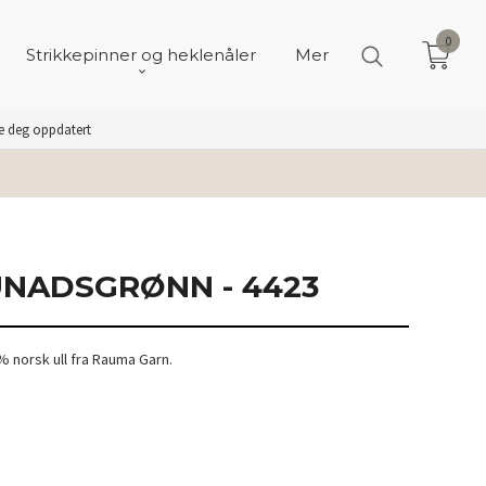
0
Strikkepinner og heklenåler
Mer
de deg oppdatert
UNADSGRØNN - 4423
 norsk ull fra Rauma Garn.