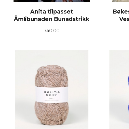
Anita tilpasset
Bøkes
Åmlibunaden Bunadstrikk
Ve
Pris
740,00
LES MER