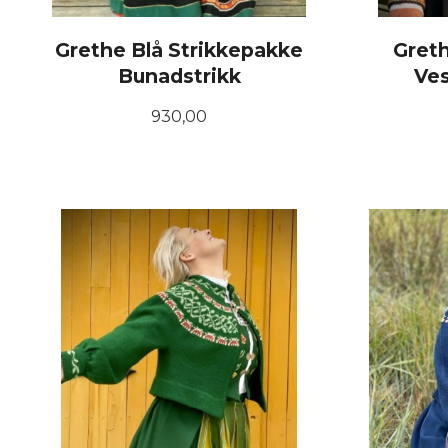
Grethe Blå Strikkepakke
Greth
Bunadstrikk
Ve
Pris
930,00
LES MER