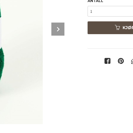
ANTALL
Next
KJØ