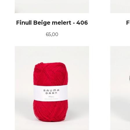
Finull Beige melert - 406
F
Pris
65,00
KJØP