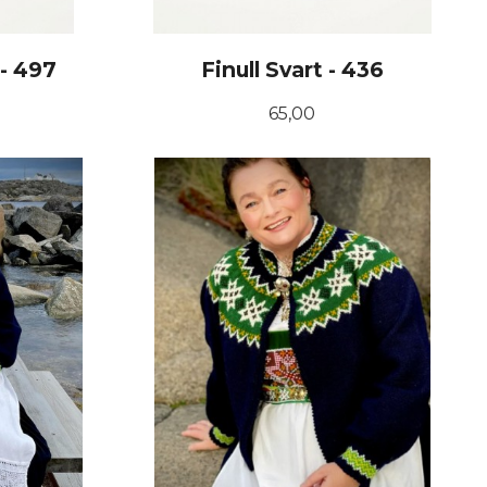
 - 497
Finull Svart - 436
Pris
65,00
KJØP