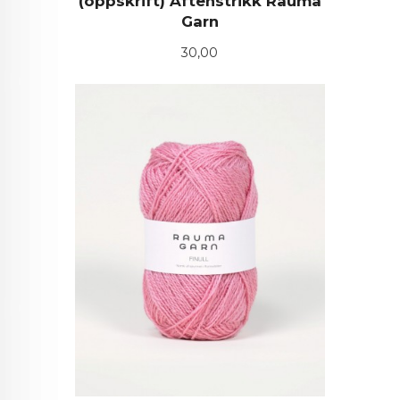
(oppskrift) Aftenstrikk Rauma
Garn
Pris
30,00