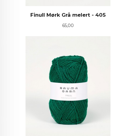
Finull Mørk Grå melert - 405
Pris
65,00