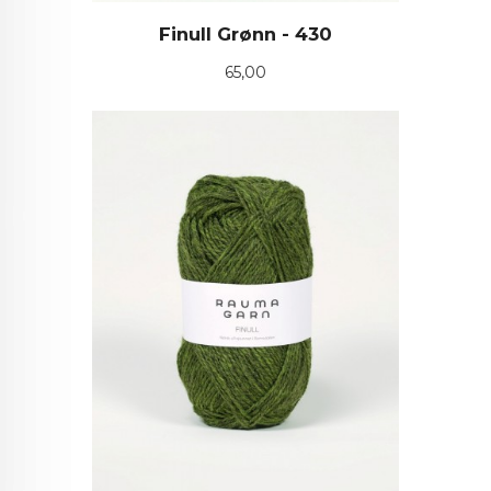
Finull Grønn - 430
Pris
65,00