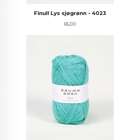
Finull Lys sjøgrønn - 4023
Pris
65,00