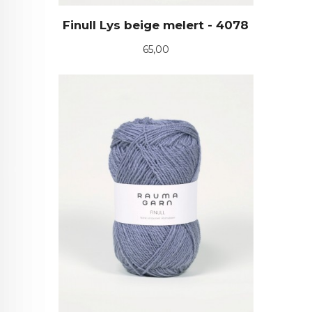
Finull Lys beige melert - 4078
Pris
65,00