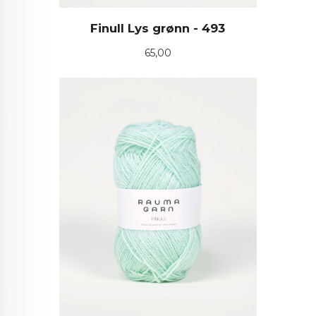
Finull Lys grønn - 493
Pris
65,00