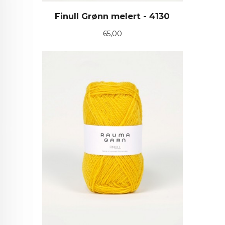
Finull Grønn melert - 4130
Pris
65,00