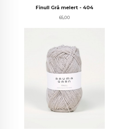
Finull Grå melert - 404
Pris
65,00