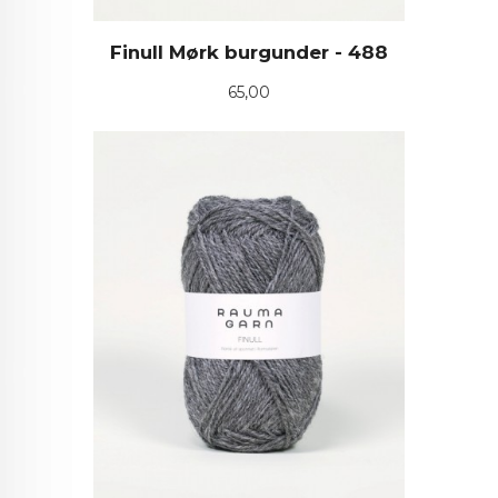
Finull Mørk burgunder - 488
Pris
65,00