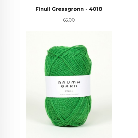
Finull Gressgrønn - 4018
Pris
65,00