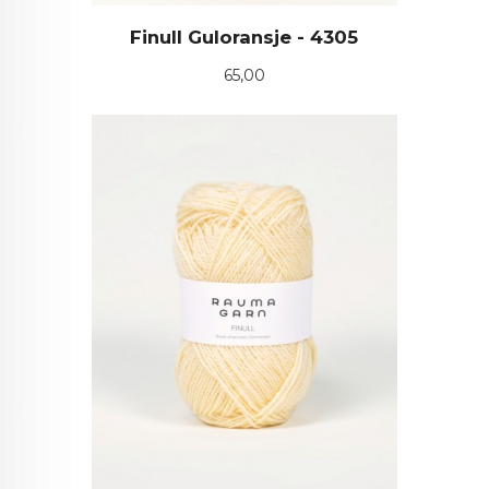
Finull Guloransje - 4305
Pris
65,00