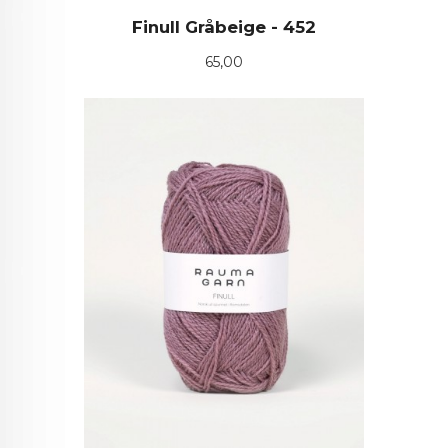
Finull Gråbeige - 452
Pris
65,00