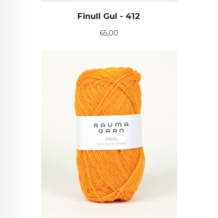
Finull Gul - 412
Pris
65,00