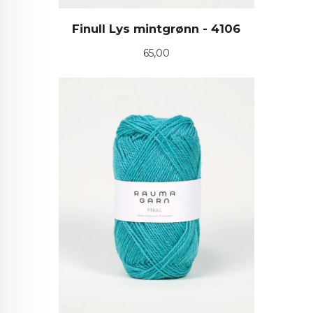
Finull Lys mintgrønn - 4106
Pris
65,00