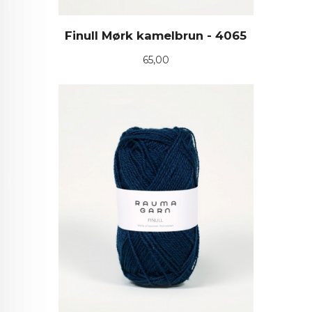
Finull Mørk kamelbrun - 4065
Pris
65,00