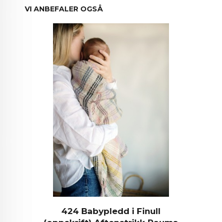
VI ANBEFALER OGSÅ
424 Babypledd i Finull