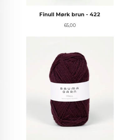
Finull Mørk brun - 422
Pris
65,00