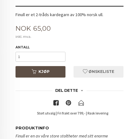
Finull er et 2-tråds kardegarn av 100% norsk ull.
Pris
NOK
65,00
inkl. mva.
ANTALL
KJØP
ØNSKELISTE
DEL DETTE
Stort utvalg | Fri frakt over 799,- | Rask levering
PRODUKTINFO
Finull er en av våre store stoltheter med sitt enorme