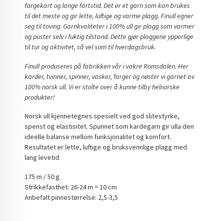
fargekart og lange fartstid. Det er et garn som kan brukes
til det meste og gir lette, luftige og varme plagg. Finull egner
seg til toving. Garnkvaliteter i 100% ull gir plagg som varmer
og puster selv i fuktig tilstand. Dette gjør plaggene ypperlige
til tur og aktivitet, så vel som til hverdagsbruk.
Finull produseres på fabrikken vår i vakre Romsdalen. Her
karder, tvinner, spinner, vasker, farger og nøster vi garnet av
100% norsk ull. Vi er stolte over å kunne tilby helnorske
produkter!
Norsk ull kjennetegnes spesielt ved god slitestyrke,
spenst og elastisitet. Spunnet som kardegarn gir ulla den
ideelle balanse mellom funksjonalitet og komfort.
Resultatet er lette, luftige og bruksvennlige plagg med
lang levetid.
175 m / 50 g
Strikkefasthet: 26-24 m = 10 cm
Anbefalt pinnestørrelse: 2,5-3,5