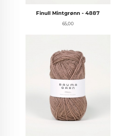
Finull Mintgrønn - 4887
Pris
65,00