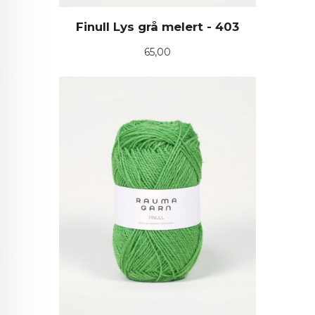
Finull Lys grå melert - 403
Pris
65,00