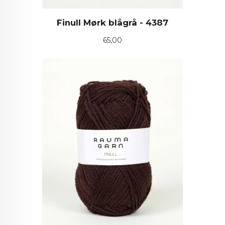
Finull Mørk blågrå - 4387
Pris
65,00