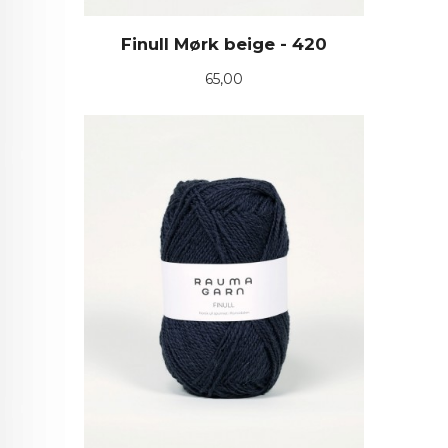
Finull Mørk beige - 420
Pris
65,00