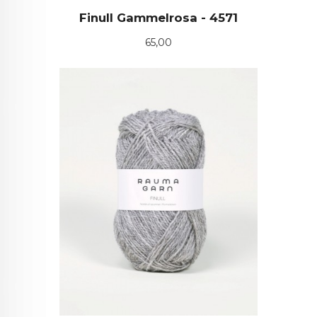
Finull Gammelrosa - 4571
Pris
65,00