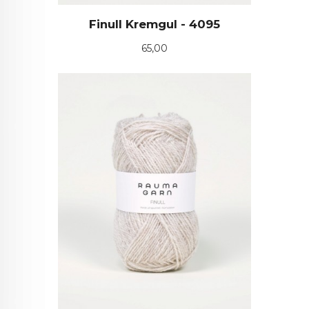
Finull Kremgul - 4095
Pris
65,00