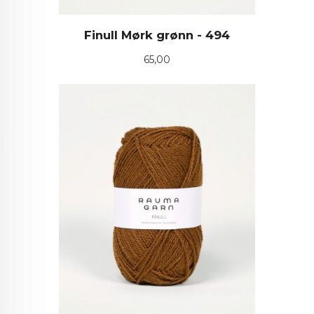
Finull Mørk grønn - 494
Pris
65,00