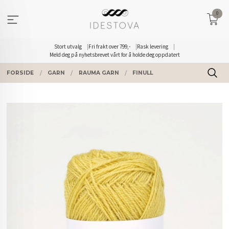
Gå
0
til
innholdet
Stort utvalg
Fri frakt over 799,-
Rask levering
Meld deg på nyhetsbrevet vårt for å holde deg oppdatert
FORSIDE
GARN
RAUMA GARN
FINULL