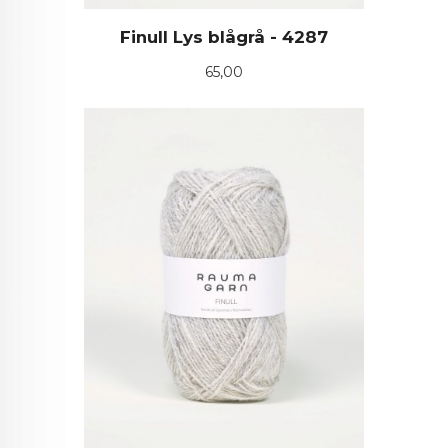
Finull Lys blågrå - 4287
Pris
65,00