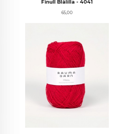
Finull Blålilla - 4041
Pris
65,00