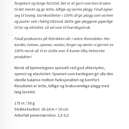
fargekart og lange fartstid. Det er et garn som kan brukes
til det meste og gir lette, luftige og varme plagg. Finull egner
seg til toving. Garnkvaliteter i 100% ull gir plagg som varmer
og puster selv i fuktig tilstand. Dette gjør plaggene ypperlige
til tur og aktivitet, så vel som til hverdagsbruk.
Finull produseres på fabrikken vår i vakre Romsdalen. Her
karder, tvinner, spinner, vasker, farger og nøster vi garnet av
100% norsk ull. Vi er stolte over å kunne tilby helnorske
produkter!
Norsk ull kjennetegnes spesielt ved god slitestyrke,
spenst og elastisitet. Spunnet som kardegarn gir ulla den
ideelle balanse mellom funksjonalitet og komfort.
Resultatet er lette, luftige og bruksvennlige plagg med
lang levetid.
175 m / 50 g
Strikkefasthet: 26-24 m = 10 cm
Anbefalt pinnestørrelse: 2,5-3,5