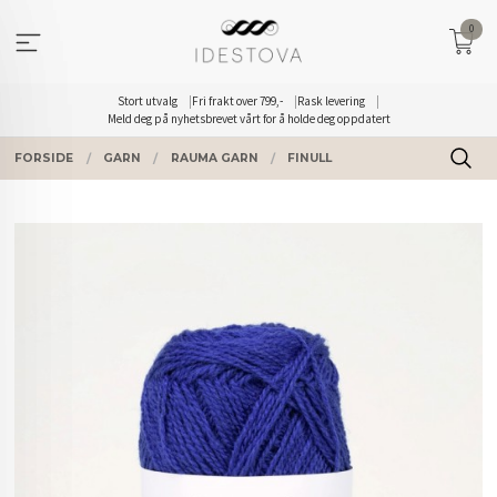
Gå
0
til
innholdet
Stort utvalg
Fri frakt over 799,-
Rask levering
Meld deg på nyhetsbrevet vårt for å holde deg oppdatert
FORSIDE
GARN
RAUMA GARN
FINULL