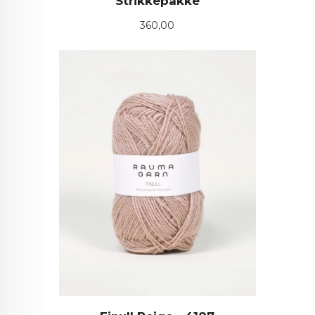
Strikkepakke
Pris
360,00