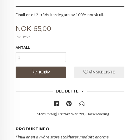
Finull er et 2-tråds kardegarn av 100% norsk ull.
Pris
NOK
65,00
inkl. mva.
ANTALL
KJØP
ØNSKELISTE
DEL DETTE
Stort utvalg | Fri frakt over 799,- | Rask levering
PRODUKTINFO
Finull er en av våre store stoltheter med sitt enorme