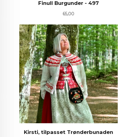
Finull Burgunder - 497
Pris
65,00
Kirsti, tilpasset Trønderbunaden