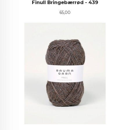
Finull Bringebærrød - 439
Pris
65,00