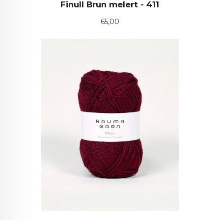
Finull Brun melert - 411
Pris
65,00