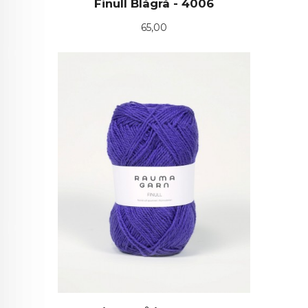
Finull Blågrå - 4006
Pris
65,00