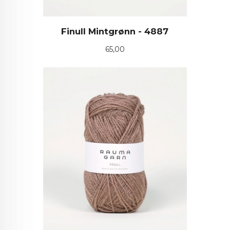
Finull Mintgrønn - 4887
Pris
65,00