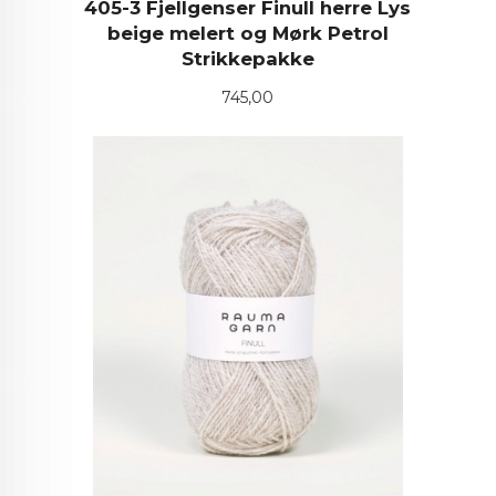
405-3 Fjellgenser Finull herre Lys
beige melert og Mørk Petrol
Strikkepakke
Pris
745,00