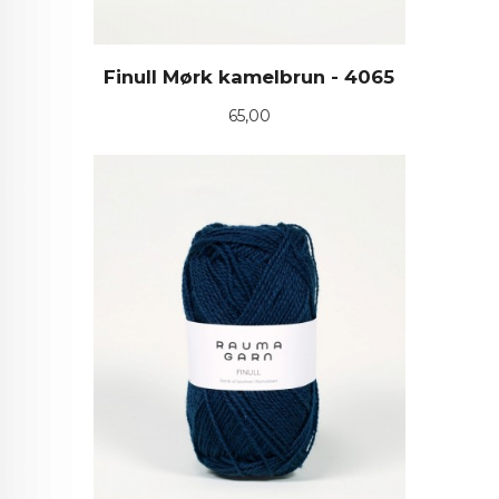
Finull Mørk kamelbrun - 4065
Pris
65,00