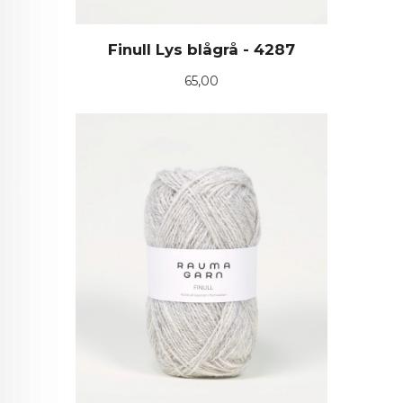
Finull Lys blågrå - 4287
Pris
65,00