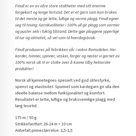
Finull er en av våre store stoltheter med sitt enorme
fargekart og lange fartstid. Det er et garn som kan brukes
til det meste og gir lette, luftige og varme plagg. Finull egner
seg til toving. Garnkvaliteter i 100% ull gir plagg som varmer
og puster selv i fuktig tilstand. Dette gjør plaggene ypperlige
til tur og aktivitet, så vel som til hverdagsbruk.
Finull produseres på fabrikken vår i vakre Romsdalen. Her
karder, tvinner, spinner, vasker, farger og nøster vi garnet av
100% norsk ull. Vi er stolte over å kunne tilby helnorske
produkter!
Norsk ull kjennetegnes spesielt ved god slitestyrke,
spenst og elastisitet. Spunnet som kardegarn gir ulla den
ideelle balanse mellom funksjonalitet og komfort.
Resultatet er lette, luftige og bruksvennlige plagg med
lang levetid.
175 m / 50 g
Strikkefasthet: 26-24 m = 10 cm
Anbefalt pinnestørrelse: 2,5-3,5