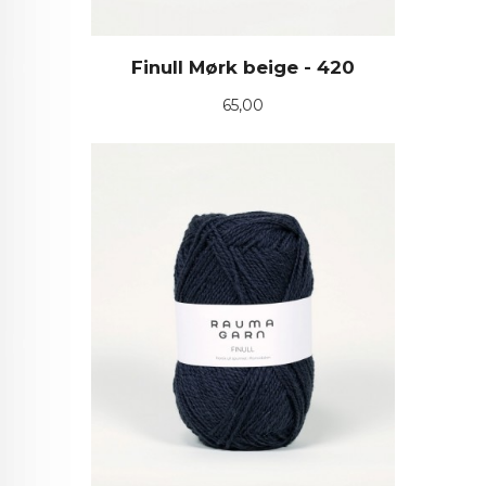
Finull Mørk beige - 420
Pris
65,00