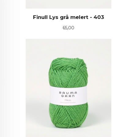
Finull Lys grå melert - 403
Pris
65,00