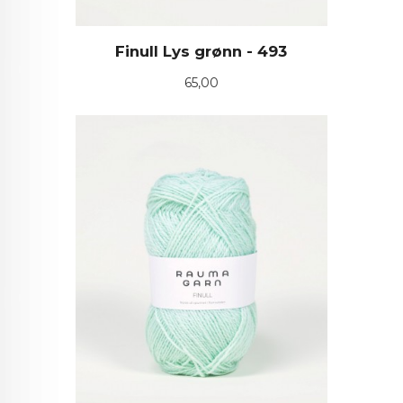
Finull Lys grønn - 493
Pris
65,00