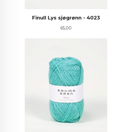
Finull Lys sjøgrønn - 4023
Pris
65,00