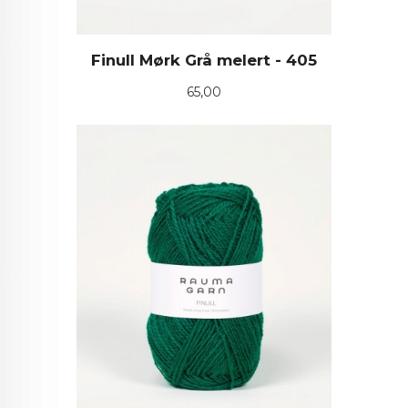
Finull Mørk Grå melert - 405
Pris
65,00