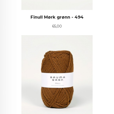
Finull Mørk grønn - 494
Pris
65,00