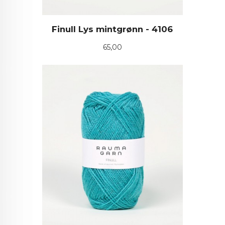
Finull Lys mintgrønn - 4106
Pris
65,00