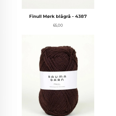
Finull Mørk blågrå - 4387
Pris
65,00