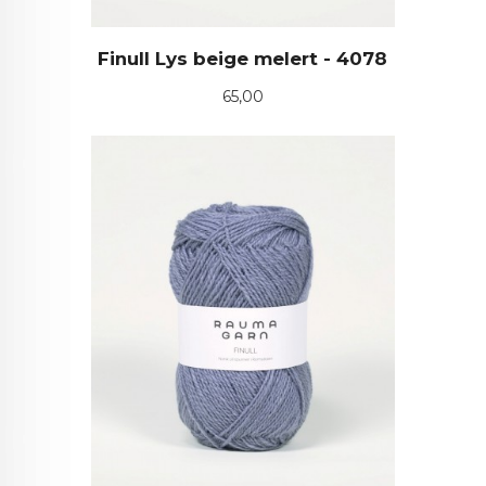
Finull Lys beige melert - 4078
Pris
65,00