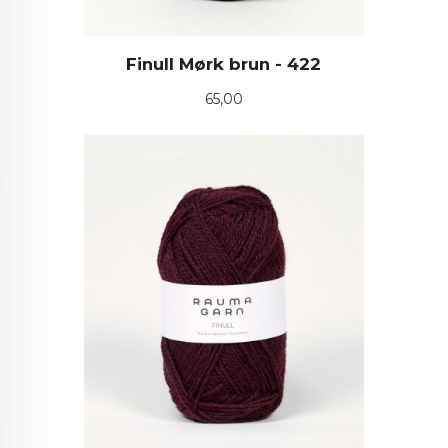
Finull Mørk brun - 422
Pris
65,00