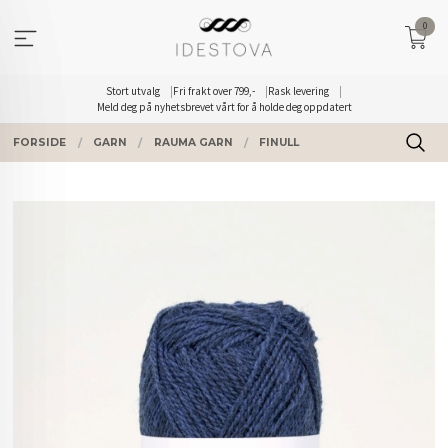
Gå
0
til
innholdet
Stort utvalg
Fri frakt over 799,-
Rask levering
Meld deg på nyhetsbrevet vårt for å holde deg oppdatert
FORSIDE
GARN
RAUMA GARN
FINULL