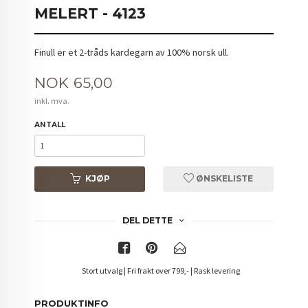
MELERT - 4123
Finull er et 2-tråds kardegarn av 100% norsk ull.
Pris
NOK
65,00
inkl. mva.
ANTALL
KJØP
ØNSKELISTE
DEL DETTE
Stort utvalg | Fri frakt over 799,- | Rask levering
PRODUKTINFO