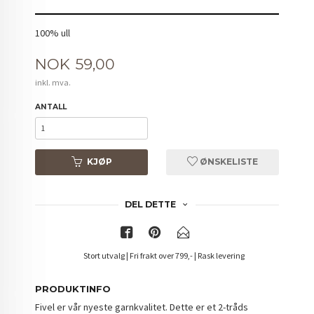
100% ull
Pris
NOK
59,00
inkl. mva.
ANTALL
KJØP
ØNSKELISTE
DEL DETTE
Stort utvalg | Fri frakt over 799,- | Rask levering
PRODUKTINFO
Fivel er vår nyeste garnkvalitet. Dette er et 2-tråds