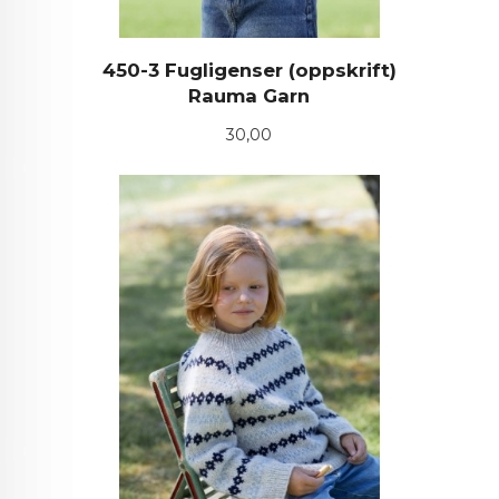
450-3 Fugligenser (oppskrift)
Rauma Garn
Pris
30,00