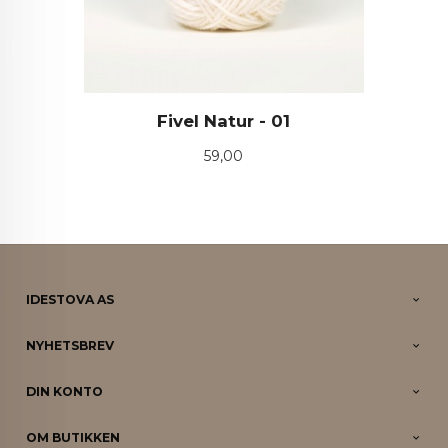
Fivel Natur - 01
Pris
59,00
IDESTOVA AS
NYHETSBREV
DIN KONTO
OM BUTIKKEN