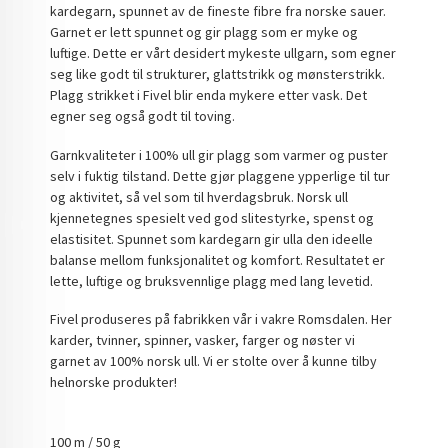
kardegarn, spunnet av de fineste fibre fra norske sauer.
Garnet er lett spunnet og gir plagg som er myke og
luftige. Dette er vårt desidert mykeste ullgarn, som egner
seg like godt til strukturer, glattstrikk og mønsterstrikk.
Plagg strikket i Fivel blir enda mykere etter vask. Det
egner seg også godt til toving.
Garnkvaliteter i 100% ull gir plagg som varmer og puster
selv i fuktig tilstand. Dette gjør plaggene ypperlige til tur
og aktivitet, så vel som til hverdagsbruk. Norsk ull
kjennetegnes spesielt ved god slitestyrke, spenst og
elastisitet. Spunnet som kardegarn gir ulla den ideelle
balanse mellom funksjonalitet og komfort. Resultatet er
lette, luftige og bruksvennlige plagg med lang levetid.
Fivel produseres på fabrikken vår i vakre Romsdalen. Her
karder, tvinner, spinner, vasker, farger og nøster vi
garnet av 100% norsk ull. Vi er stolte over å kunne tilby
helnorske produkter!
100 m / 50 g