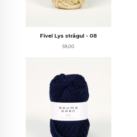
Fivel Lys strågul - 08
Pris
59,00