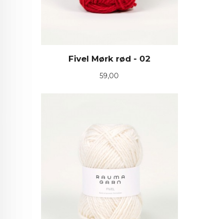
Fivel Mørk rød - 02
Pris
59,00