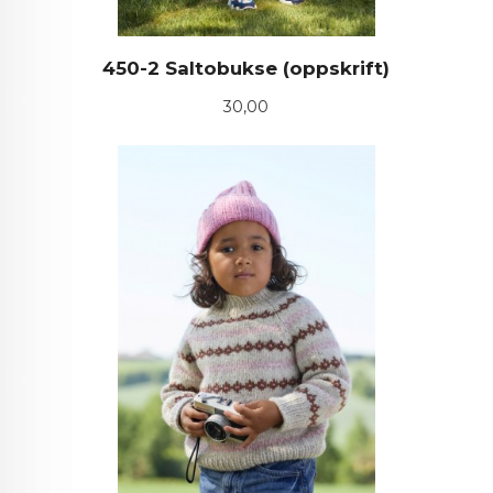
450-2 Saltobukse (oppskrift)
Pris
30,00