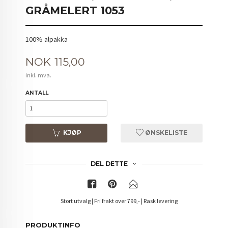
GRÅMELERT 1053
100% alpakka
Pris
NOK
115,00
inkl. mva.
ANTALL
KJØP
ØNSKELISTE
DEL DETTE
Stort utvalg | Fri frakt over 799,- | Rask levering
PRODUKTINFO