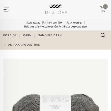
Gå
0
til
innholdet
Stort utvalg
Fri frakt over 799,-
Rask levering
Meld deg på nyhetsbrevet vårt for å holde deg oppdatert
FORSIDE
GARN
SANDNES GARN
ALPAKKA FØLGETRÅD