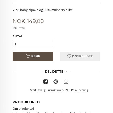
70% baby alpaka og 30% mulberry silke
Pris
NOK
149,00
inkl. mva.
ANTALL
KJØP
ØNSKELISTE
DEL DETTE
Stort utvalg | Fri frakt over 799,- | Rask levering
PRODUKTINFO
Om produktet