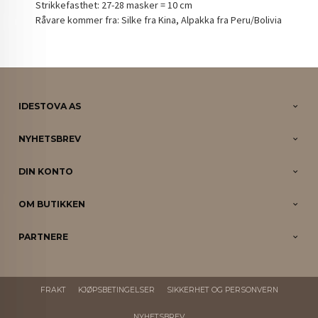
Strikkefasthet: 27-28 masker = 10 cm
Råvare kommer fra: Silke fra Kina, Alpakka fra Peru/Bolivia
IDESTOVA AS
NYHETSBREV
DIN KONTO
OM BUTIKKEN
PARTNERE
FRAKT
KJØPSBETINGELSER
SIKKERHET OG PERSONVERN
NYHETSBREV