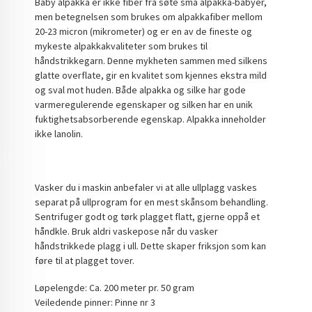
Baby alpakka er ikke fiber fra søte små alpakka-babyer,
men betegnelsen som brukes om alpakkafiber mellom
20-23 micron (mikrometer) og er en av de fineste og
mykeste alpakkakvaliteter som brukes til
håndstrikkegarn. Denne mykheten sammen med silkens
glatte overflate, gir en kvalitet som kjennes ekstra mild
og sval mot huden. Både alpakka og silke har gode
varmeregulerende egenskaper og silken har en unik
fuktighetsabsorberende egenskap. Alpakka inneholder
ikke lanolin.
Vasker du i maskin anbefaler vi at alle ullplagg vaskes
separat på ullprogram for en mest skånsom behandling.
Sentrifuger godt og tørk plagget flatt, gjerne oppå et
håndkle. Bruk aldri vaskepose når du vasker
håndstrikkede plagg i ull. Dette skaper friksjon som kan
føre til at plagget tover.
Løpelengde: Ca. 200 meter pr. 50 gram
Veiledende pinner: Pinne nr 3