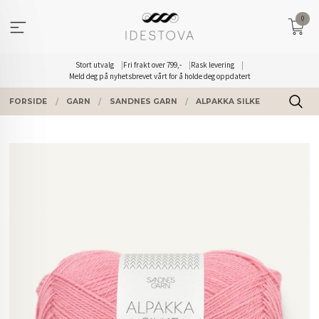
Gå
0
til
innholdet
Stort utvalg
Fri frakt over 799,-
Rask levering
Meld deg på nyhetsbrevet vårt for å holde deg oppdatert
FORSIDE
GARN
SANDNES GARN
ALPAKKA SILKE