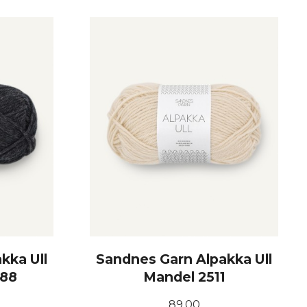
KJØP
kka Ull
Sandnes Garn Alpakka Ull
088
Mandel 2511
Pris
89,00