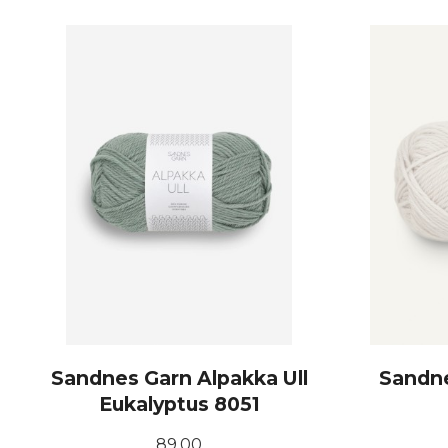
KJØP
Sandnes Garn Alpakka Ull
Sandne
Eukalyptus 8051
Pris
89,00