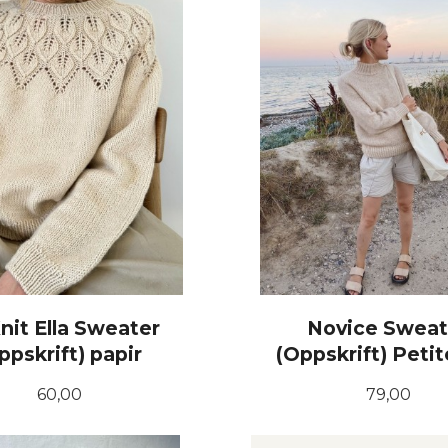
nit Ella Sweater
Novice Sweat
ppskrift) papir
(Oppskrift) Peti
Pris
Pris
60,00
79,00
KJØP
KJØP