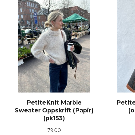
PetiteKnit Marble
Petit
Sweater Oppskrift (Papir)
(o
(pk153)
Pris
79,00