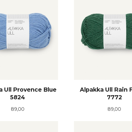
a Ull Provence Blue
Alpakka Ull Rain 
5824
7772
Pris
Pris
89,00
89,00
KJØP
KJØP