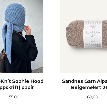
eKnit Sophie Hood
Sandnes Garn Alpa
ppskrift) papir
Beigemelert 2
Pris
Pris
55,00
89,00