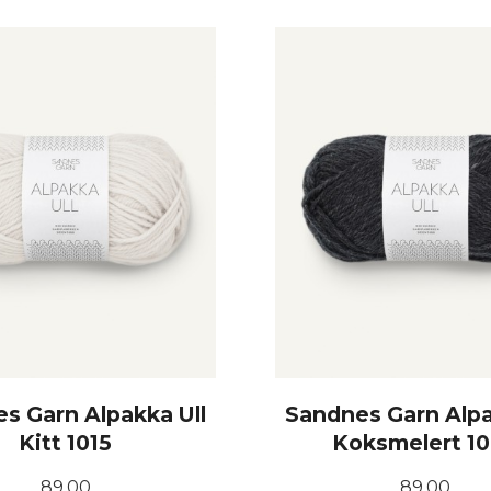
KJØP
KJØP
s Garn Alpakka Ull
Sandnes Garn Alpa
Kitt 1015
Koksmelert 1
Pris
Pris
89,00
89,00