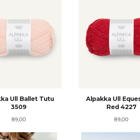
ka Ull Ballet Tutu
Alpakka Ull Eque
3509
Red 4227
Pris
Pris
89,00
89,00
KJØP
KJØP