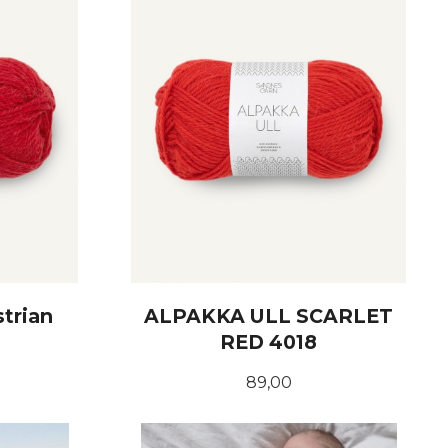
strian
ALPAKKA ULL SCARLET
RED 4018
Pris
89,00
KJØP