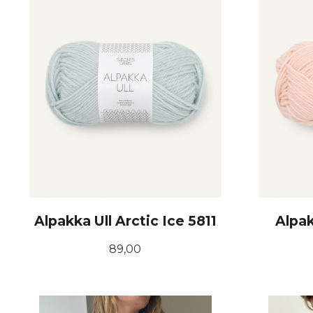
Alpakka Ull Arctic Ice 5811
Alpak
Pris
89,00
KJØP