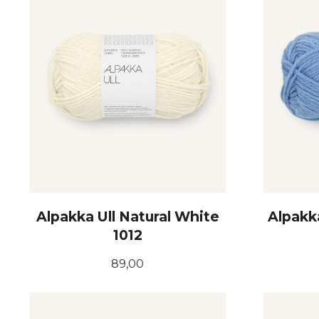
Alpakka Ull Natural White
Alpakk
1012
Pris
89,00
KJØP