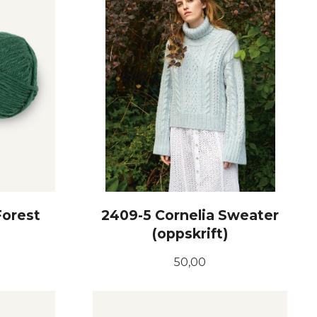
Forest
2409-5 Cornelia Sweater
(oppskrift)
Pris
50,00
KJØP