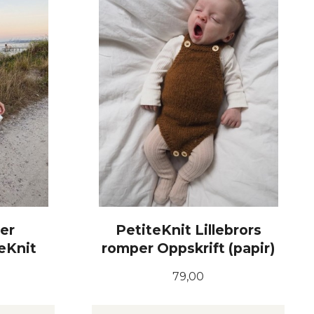
er
PetiteKnit Lillebrors
teKnit
romper Oppskrift (papir)
Pris
79,00
KJØP