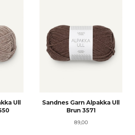
kka Ull
Sandnes Garn Alpakka Ull
650
Brun 3571
Pris
89,00