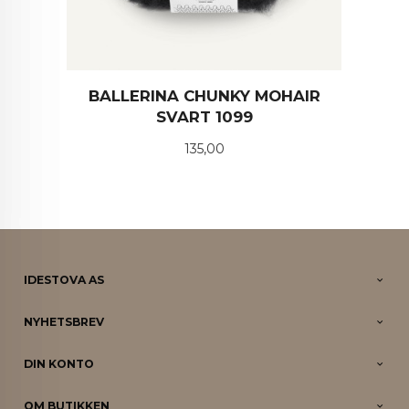
BALLERINA CHUNKY MOHAIR
SVART 1099
Pris
135,00
IDESTOVA AS
NYHETSBREV
DIN KONTO
OM BUTIKKEN