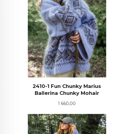
2410-1 Fun Chunky Marius
Ballerina Chunky Mohair
Pris
1 660,00