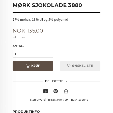
MØRK SJOKOLADE 3880
77% mohair, 18% ull og 5% polyamid
Pris
NOK
135,00
inkl. mva.
ANTALL
KJØP
ØNSKELISTE
DEL DETTE
Stort utvalg | Fri frakt over 799,- | Rask levering
PRODUKTINFO