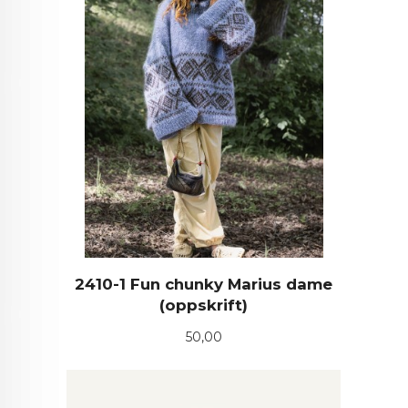
2410-1 Fun chunky Marius dame
(oppskrift)
Pris
50,00