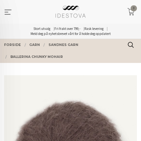
Gå
0
til
innholdet
Stort utvalg
Fri frakt over 799,-
Rask levering
Meld deg på nyhetsbrevet vårt for å holde deg oppdatert
FORSIDE
GARN
SANDNES GARN
BALLERINA CHUNKY MOHAIR