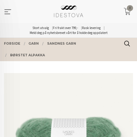
Gå
0
til
innholdet
Stort utvalg
Fri frakt over 799,-
Rask levering
Meld deg på nyhetsbrevet vårt for å holde deg oppdatert
FORSIDE
GARN
SANDNES GARN
BØRSTET ALPAKKA