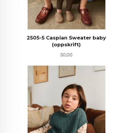
2505-5 Caspian Sweater baby
(oppskrift)
Pris
50,00