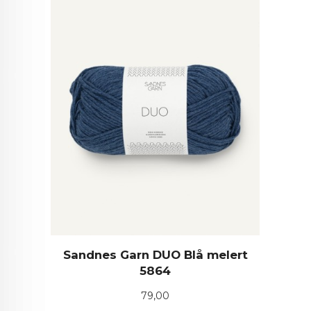
Sandnes Garn DUO Blå melert
5864
Pris
79,00