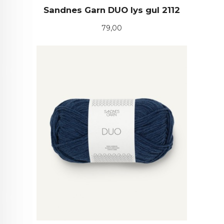
Sandnes Garn DUO lys gul 2112
Pris
79,00