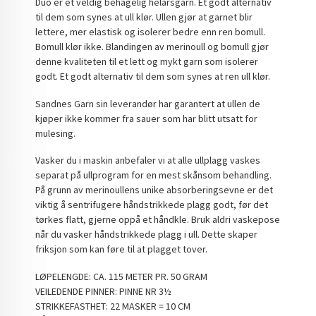
Duo er et veldig behagelig helårsgarn. Et godt alternativ
til dem som synes at ull klør. Ullen gjør at garnet blir
lettere, mer elastisk og isolerer bedre enn ren bomull.
Bomull klør ikke. Blandingen av merinoull og bomull gjør
denne kvaliteten til et lett og mykt garn som isolerer
godt. Et godt alternativ til dem som synes at ren ull klør.
Sandnes Garn sin leverandør har garantert at ullen de
kjøper ikke kommer fra sauer som har blitt utsatt for
mulesing.
Vasker du i maskin anbefaler vi at alle ullplagg vaskes
separat på ullprogram for en mest skånsom behandling.
På grunn av merinoullens unike absorberingsevne er det
viktig å sentrifugere håndstrikkede plagg godt, før det
tørkes flatt, gjerne oppå et håndkle. Bruk aldri vaskepose
når du vasker håndstrikkede plagg i ull. Dette skaper
friksjon som kan føre til at plagget tover.
LØPELENGDE: CA. 115 METER PR. 50 GRAM
VEILEDENDE PINNER: PINNE NR 3½
STRIKKEFASTHET: 22 MASKER = 10 CM