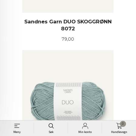
Sandnes Garn DUO SKOGGRØNN
8072
Pris
79,00
0
Meny
Søk
Min konto
Handlevogn