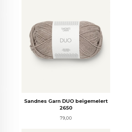
Sandnes Garn DUO beigemelert
2650
Pris
79,00