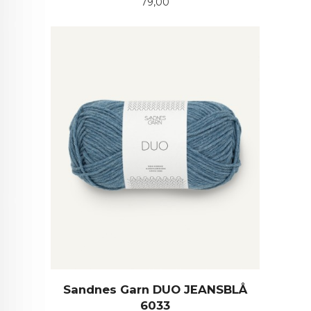
Pris
79,00
Sandnes Garn DUO JEANSBLÅ
6033