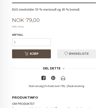
DUO inneholder 55 % merinoull og 45 % bomull.
Pris
NOK
79,00
inkl. mva.
ANTALL
KJØP
ØNSKELISTE
DEL DETTE
Stort utvalg | Fri frakt over 799,- | Rask levering
PRODUKTINFO
OM PRODUKTET