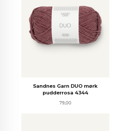
Sandnes Garn DUO mørk
pudderrosa 4344
Pris
79,00