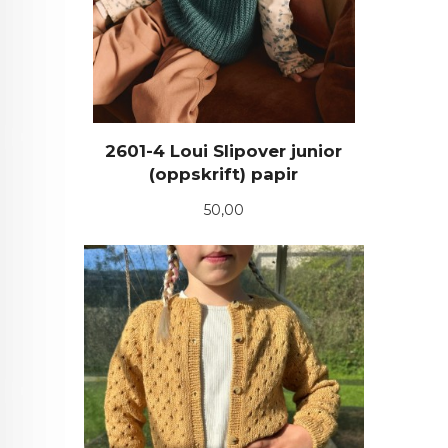
2601-4 Loui Slipover junior
(oppskrift) papir
Pris
50,00