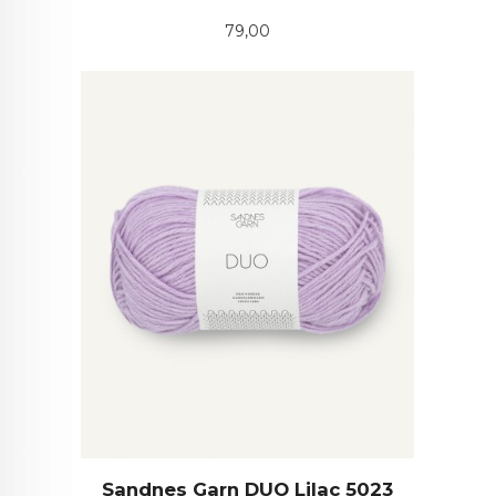
Pris
79,00
Sandnes Garn DUO Lilac 5023