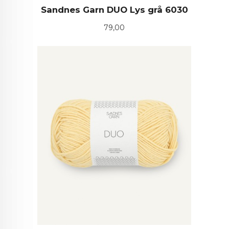
Sandnes Garn DUO Lys grå 6030
Pris
79,00