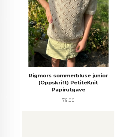
Rigmors sommerbluse junior
(Oppskrift) PetiteKnit
Papirutgave
Pris
79,00