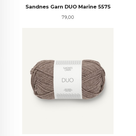
Sandnes Garn DUO Marine 5575
Pris
79,00