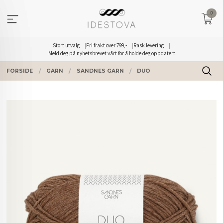
Gå
0
til
innholdet
Stort utvalg
Fri frakt over 799,-
Rask levering
Meld deg på nyhetsbrevet vårt for å holde deg oppdatert
FORSIDE
GARN
SANDNES GARN
DUO