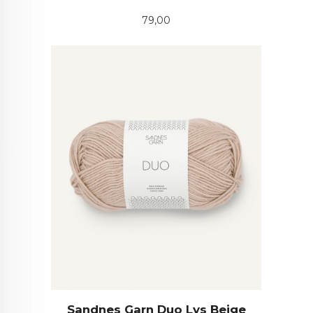
Pris
79,00
Sandnes Garn Duo Lys Beige