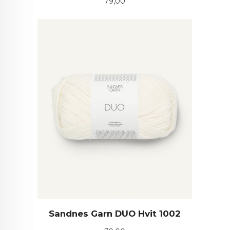
Pris
79,00
Sandnes Garn DUO Hvit 1002