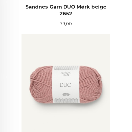
Sandnes Garn DUO Mørk beige
2652
Pris
79,00