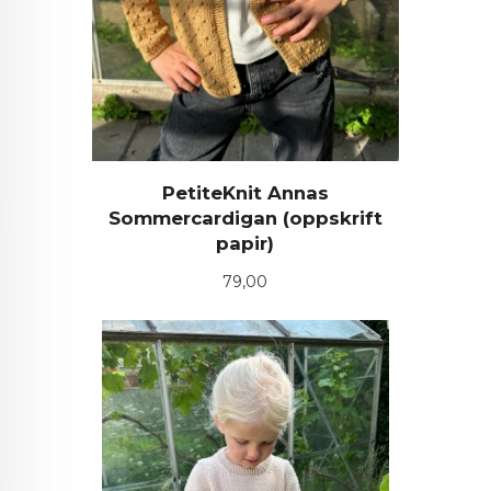
PetiteKnit Annas
Sommercardigan (oppskrift
papir)
Pris
79,00