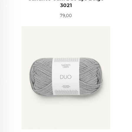
3021
Pris
79,00