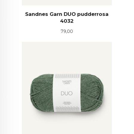
Sandnes Garn DUO pudderrosa
4032
Pris
79,00