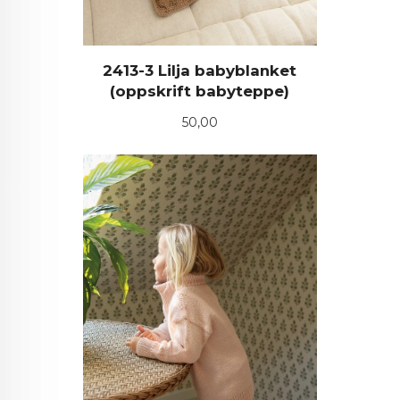
2413-3 Lilja babyblanket
(oppskrift babyteppe)
Pris
50,00