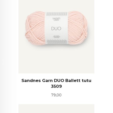
Sandnes Garn DUO Ballett tutu
3509
Pris
79,00