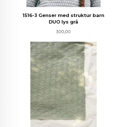
1516-3 Genser med struktur barn
DUO lys grå
Pris
300,00