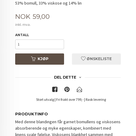
53% bomull, 33% viskose og 14% lin
Pris
NOK
59,00
inkl. mva.
ANTALL
KJØP
ØNSKELISTE
DEL DETTE
Stort utvalg | Fri frakt over 799,- | Rask levering
PRODUKTINFO
Med denne blandingen får garnet bomullens og viskosens
absorberende og myke egenskaper, kombinert med
linens svale følelse. Viskosens blankhet sammen med