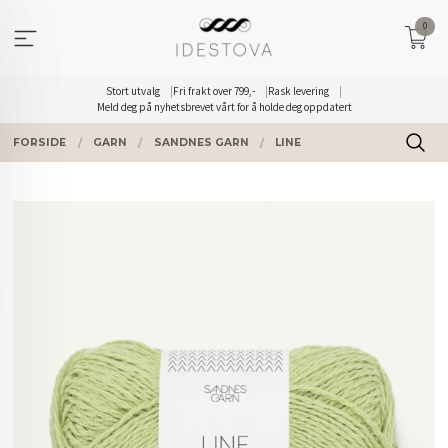
Gå
0
til
innholdet
Stort utvalg
Fri frakt over 799,-
Rask levering
Meld deg på nyhetsbrevet vårt for å holde deg oppdatert
FORSIDE
GARN
SANDNES GARN
LINE