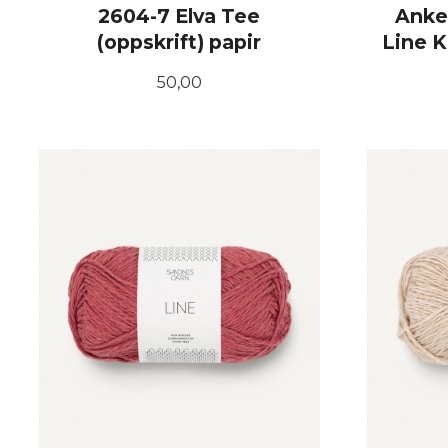
2604-7 Elva Tee
Anke
(oppskrift) papir
Line K
Pris
50,00
KJØP