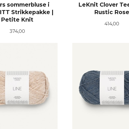
rs sommerbluse i
LeKnit Clover Te
ITT Strikkepakke |
Rustic Ros
Petite Knit
Pris
414,00
Pris
374,00
LES MER
LES MER