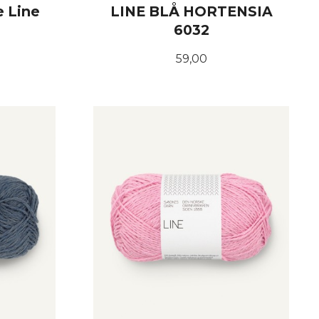
e Line
LINE BLÅ HORTENSIA
e
6032
Pris
59,00
KJØP