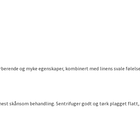
rberende og myke egenskaper, kombinert med linens svale følels
 mest skånsom behandling. Sentrifuger godt og tørk plagget flatt,