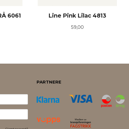
Å 6061
Line Pink Lilac 4813
Pris
59,00
KJØP
PARTNERE
Glemt passord?