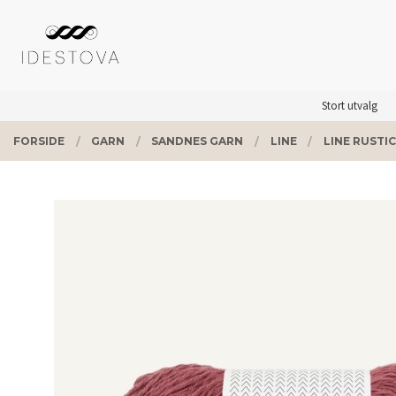
Gå
Lukk
PRODUKTER
til
innholdet
Stort utvalg
FORSIDE
GARN
SANDNES GARN
LINE
LINE RUSTIC