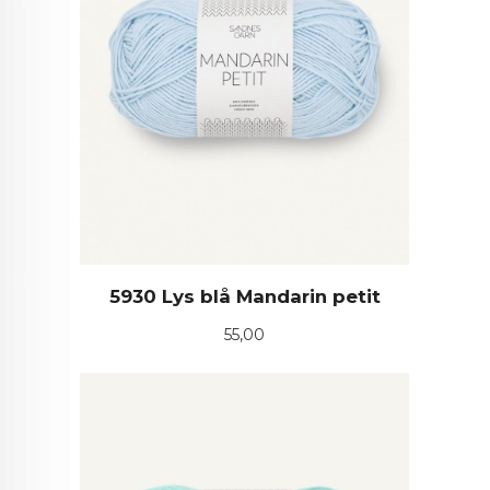
5930 Lys blå Mandarin petit
Pris
55,00