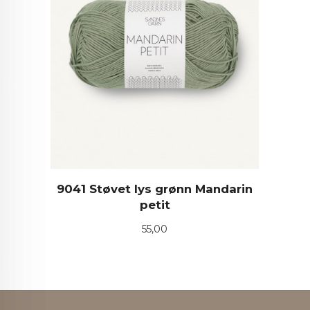
9041 Støvet lys grønn Mandarin
petit
Pris
55,00