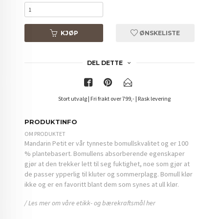
KJØP
ØNSKELISTE
DEL DETTE
Stort utvalg | Fri frakt over 799,- | Rask levering
PRODUKTINFO
OM PRODUKTET
Mandarin Petit er vår tynneste bomullskvalitet og er 100
% plantebasert. Bomullens absorberende egenskaper
gjør at den trekker lett til seg fuktighet, noe som gjør at
de passer ypperlig til kluter og sommerplagg. Bomull klør
ikke og er en favoritt blant dem som synes at ull klør.
/ Les mer om våre etikk- og bærekraftsmål her