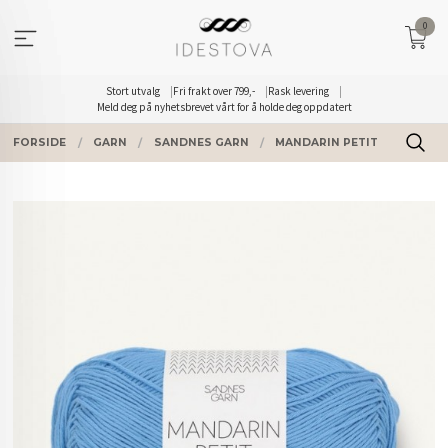
Gå
0
til
innholdet
Stort utvalg
Fri frakt over 799,-
Rask levering
Meld deg på nyhetsbrevet vårt for å holde deg oppdatert
FORSIDE
GARN
SANDNES GARN
MANDARIN PETIT