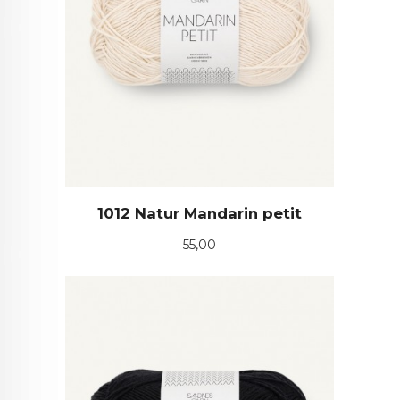
1012 Natur Mandarin petit
Pris
55,00