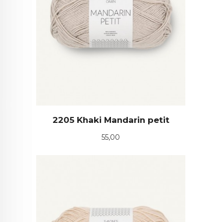
2205 Khaki Mandarin petit
Pris
55,00