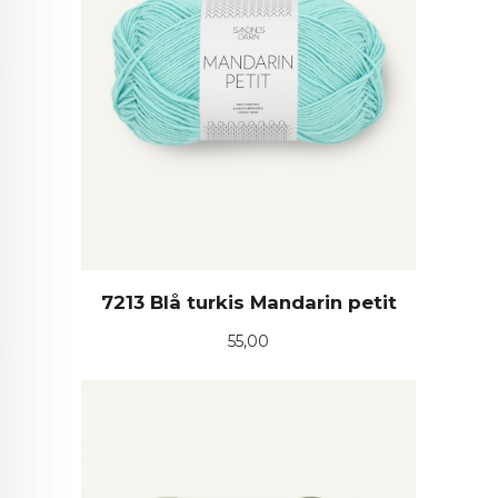
7213 Blå turkis Mandarin petit
Pris
55,00