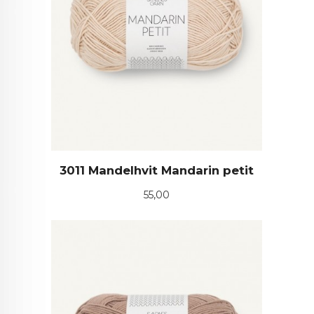
3011 Mandelhvit Mandarin petit
Pris
55,00