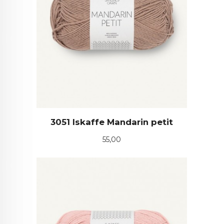
3051 Iskaffe Mandarin petit
Pris
55,00