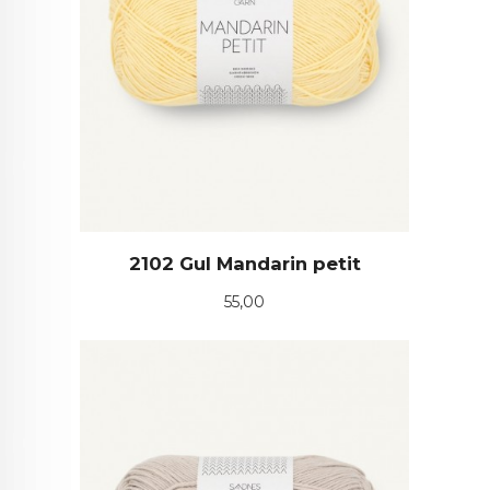
2102 Gul Mandarin petit
Pris
55,00