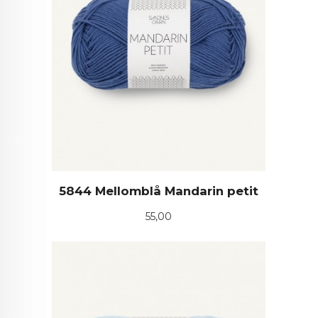
5844 Mellomblå Mandarin petit
Pris
55,00