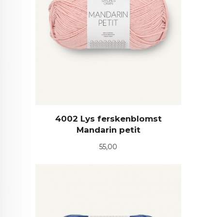
4002 Lys ferskenblomst
Mandarin petit
Pris
55,00